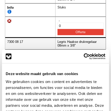
Info
Stuks
-
7300 08 17
Legris Haakse drukregelaar
08mm x 3/8"
Info
Stuks
-
Deze website maakt gebruik van cookies
We gebruiken cookies om content en advertenties te
personaliseren, om functies voor social media te bieden
7300 10 13
Legris Haakse drukregelaar
10mm x 1/4"
en om ons websiteverkeer te analyseren. Ook delen we
informatie over uw gebruik van onze site met onze
Info
Stuks
partners voor social media, adverteren en analyse. Deze