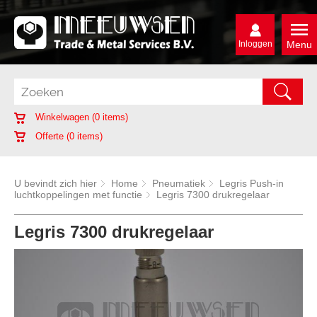
Inloggen
Menu
Winkelwagen (
0
items)
Offerte (
0
items)
U bevindt zich hier
Home
Pneumatiek
Legris Push-in
luchtkoppelingen met functie
Legris 7300 drukregelaar
Legris 7300 drukregelaar