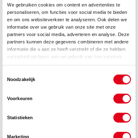
We gebruiken cookies om content en advertenties te
-
personaliseren, om functies voor social media te bieden
en om ons websiteverkeer te analyseren. Ook delen we
informatie over uw gebruik van onze site met onze
partners voor social media, adverteren en analyse. Deze
tr-30181
Tandriemwikkel Alpha metrisch
T10/0900
partners kunnen deze gegevens combineren met andere
(lengte per 0,2400m)
informatie die u aan ze heeft verstrekt of die ze hebben
verzameld op basis van uw gebruik van hun services.
Info
Meters
Toestemmingsselectie
-
Noodzakelijk
Voorkeuren
tr-30183
Tandriemwikkel Alpha metrisch
T10/0920
(lengte per 0,2400m)
Statistieken
Info
Meters
Marketing
-