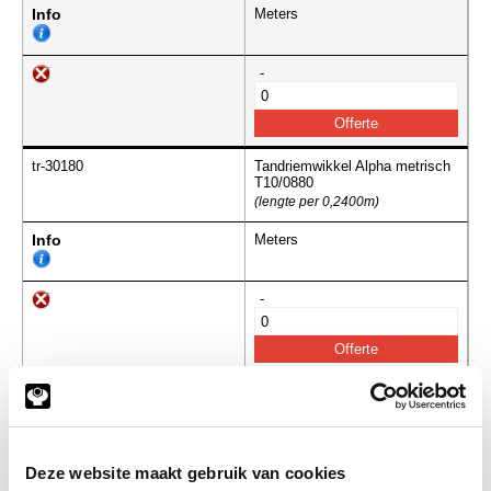
Info
Meters
-
tr-30180
Tandriemwikkel Alpha metrisch
T10/0880
(lengte per 0,2400m)
Info
Meters
-
tr-30179
Tandriemwikkel Alpha metrisch
T10/0890
(lengte per 0,2400m)
Info
Meters
Deze website maakt gebruik van cookies