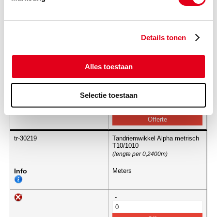
Details tonen
tr-30187
Tandriemwikkel Alpha metrisch
T10/0980
(lengte per 0,2400m)
Alles toestaan
Info
Meters
Selectie toestaan
-
tr-30219
Tandriemwikkel Alpha metrisch
T10/1010
(lengte per 0,2400m)
Info
Meters
-