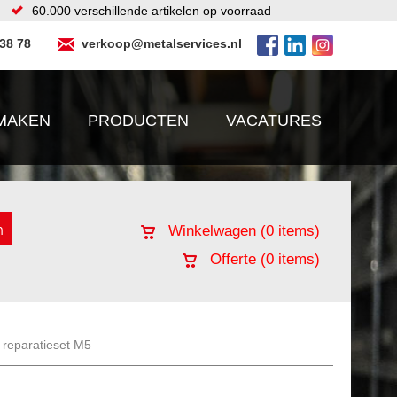
60.000 verschillende artikelen op voorraad
 38 78
verkoop@metalservices.nl
MAKEN
PRODUCTEN
VACATURES
Winkelwagen (
0
items)
Offerte (
0
items)
l reparatieset M5