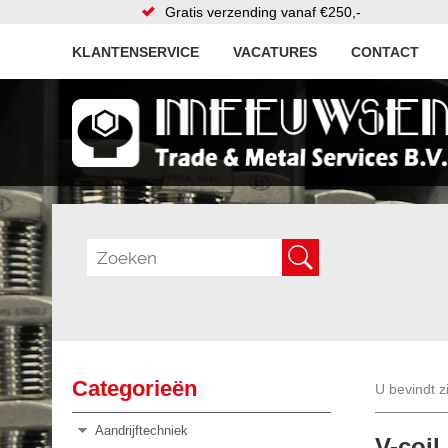
Gratis verzending vanaf €250,-
KLANTENSERVICE
VACATURES
CONTACT
Categorieën
U bevindt z
Aandrijftechniek
V-coil