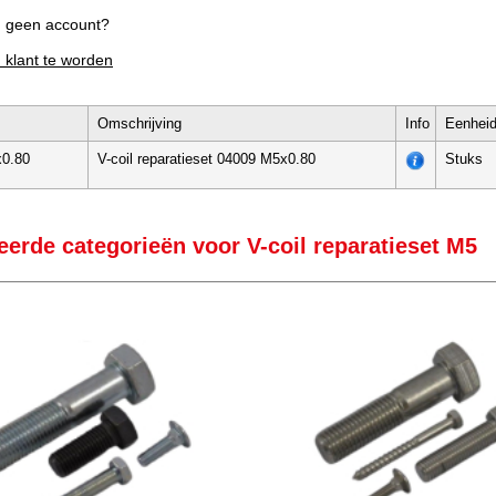
g geen account?
m klant te worden
Omschrijving
Info
Eenhei
x0.80
V-coil reparatieset 04009 M5x0.80
Stuks
eerde categorieën voor V-coil reparatieset M5