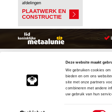
afdelingen
PLAATWERK EN
CONSTRUCTIE
Sitemap
Producten
Deze website maakt gebru
Account aanmaken
Aandrijftechniek
Producten
Bevestigings materialen
We gebruiken cookies om c
Vacatures
Hydrauliek onderdelen
bieden en om ons websitev
Klantenservice
Leidingcomponenten
site met onze partners vo
Vacatures
Pneumatiek
combineren met andere inf
Contact
Verbruiksartikelen
Smeersystemen
uw gebruik van hun servic
Industriële kunststoffen
© 2026
Meeuwsen Trade & M
Toestemmingsselectie