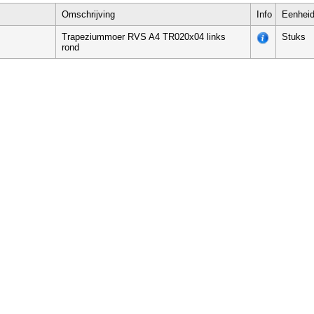
Omschrijving
Info
Eenhei
Trapeziummoer RVS A4 TR020x04 links
Stuks
rond