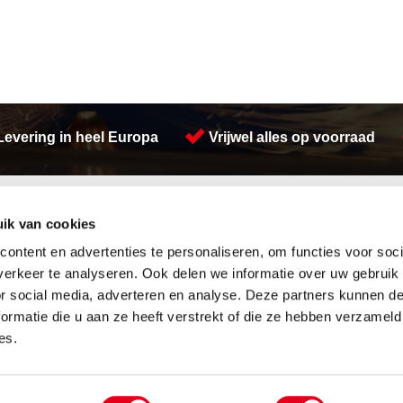
Levering in heel Europa
Vrijwel alles op voorraad
Activiteiten
ik van cookies
Afdichtingen en Rubbers
Lasersnijden
Hang en sluitwerk
Zetwerk
ontent en advertenties te personaliseren, om functies voor soci
Leidingappendages
Watersnijden
erkeer te analyseren. Ook delen we informatie over uw gebruik
Looproosters
RVS platen
or social media, adverteren en analyse. Deze partners kunnen 
Pompen
Plasmasnijden
ormatie die u aan ze heeft verstrekt of die ze hebben verzameld
Gereedschappen
Warmgewalste platen
Waterreiniging
Buizen snijden
es.
Overige
Constructie
etal Services B.V.
Over ons
Privacyverklaring
Algemene vo