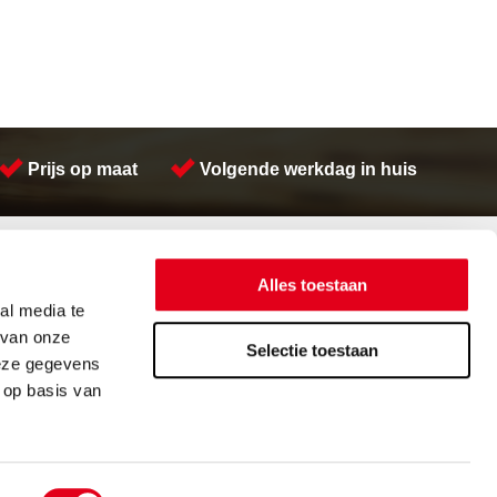
Prijs op maat
Volgende werkdag in huis
Contactinformatie
Meeuwsen Trade & Metal Services B.V.
Alles toestaan
Adres:
Kreeft 5 4401 NZ Yerseke
al media te
Telefoon:
(0113) 57 38 78
 van onze
Email:
verkoop@metalservices.nl
Selectie toestaan
deze gegevens
 op basis van
orwaarden
Cookieverklaring