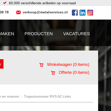
60.000 verschillende artikelen op voorraad
 38 78
verkoop@metalservices.nl
MAKEN
PRODUCTEN
VACATURES
Winkelwagen (
0
items)
Offerte (
0
items)
n en moeren
Trapeziummoer RVS A2 Links