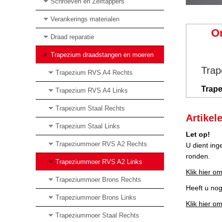
Schroeven en Zelftappers
Verankerings materialen
O
Draad reparatie
Trapezium draadstangen en moeren
Trap
Trapezium RVS A4 Rechts
Trape
Trapezium RVS A4 Links
Trapezium Staal Rechts
Artikel
Trapezium Staal Links
Let op!
Trapeziummoer RVS A2 Rechts
U dient ing
ronden.
Trapeziummoer RVS A2 Links
Klik hier om
Trapeziummoer Brons Rechts
Heeft u no
Trapeziummoer Brons Links
Klik hier o
Trapeziummoer Staal Rechts