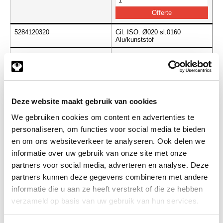
5284120320
Cil. ISO. Ø020 sl.0160
Alu/kunststof
Info
Stuks
-
Deze website maakt gebruik van cookies
We gebruiken cookies om content en advertenties te
5284120400
Cil. ISO. Ø020 sl.0200
personaliseren, om functies voor social media te bieden
Alu/kunststof
en om ons websiteverkeer te analyseren. Ook delen we
Info
Stuks
informatie over uw gebruik van onze site met onze
partners voor social media, adverteren en analyse. Deze
-
partners kunnen deze gegevens combineren met andere
informatie die u aan ze heeft verstrekt of die ze hebben
verzameld op basis van uw gebruik van hun services.
5284120500
Cil. ISO. Ø020 sl.0250