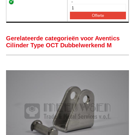
-
Gerelateerde categorieën voor Aventics
Cilinder Type OCT Dubbelwerkend M