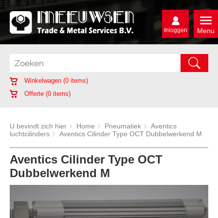
Inloggen
Menu
Winkelwagen (
0
items)
Offerte (
0
items)
U bevindt zich hier
Home
Pneumatiek
Aventics
luchtcilinders
Aventics Cilinder Type OCT Dubbelwerkend M
Aventics Cilinder Type OCT
Dubbelwerkend M