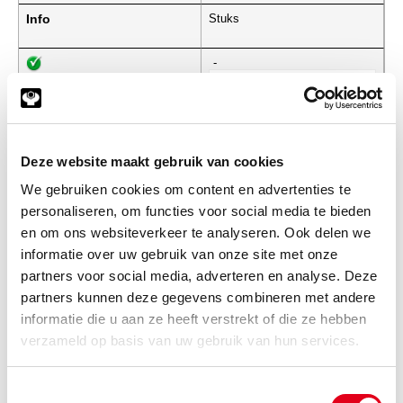
Info
Stuks
-
avbs140.1Hst
Staal 140 ASA sluitschakel 1H
Deze website maakt gebruik van cookies
Info
Stuks
We gebruiken cookies om content en advertenties te
personaliseren, om functies voor social media te bieden
-
en om ons websiteverkeer te analyseren. Ook delen we
informatie over uw gebruik van onze site met onze
partners voor social media, adverteren en analyse. Deze
avbs160.1Hst
Staal 160 ASA sluitschakel 1H
partners kunnen deze gegevens combineren met andere
Info
Stuks
informatie die u aan ze heeft verstrekt of die ze hebben
verzameld op basis van uw gebruik van hun services.
-
Toestemmingsselectie