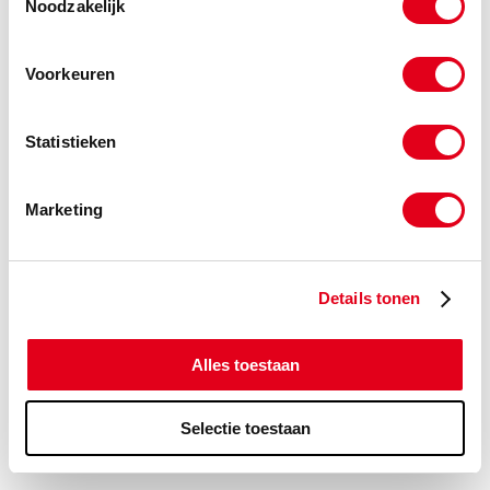
Noodzakelijk
Voorkeuren
Gerelateerde categorieën voor ASA
Sluitschakel Simplex Staal Verzwaard
Statistieken
Marketing
Details tonen
Alles toestaan
Selectie toestaan