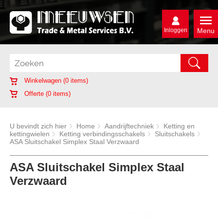
Inloggen
Menu
Winkelwagen (
0
items)
Offerte (
0
items)
U bevindt zich hier
Home
Aandrijftechniek
Ketting en
kettingwielen
Ketting verbindingsschakels
Sluitschakels
ASA Sluitschakel Simplex Staal Verzwaard
ASA Sluitschakel Simplex Staal
Verzwaard