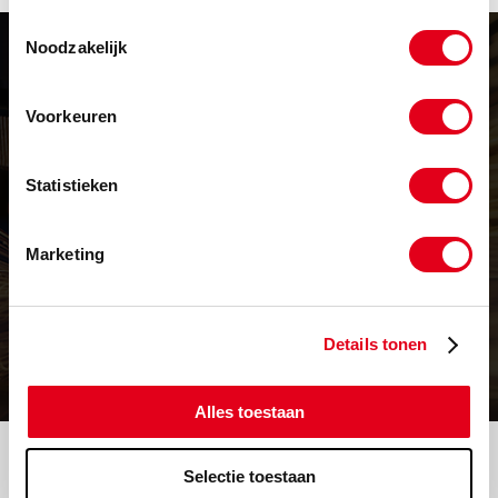
Toestemmingsselectie
Noodzakelijk
Voorkeuren
Levering in heel Europa
Statistieken
Vrijwel alles op voorraad
Marketing
Prijs op maat
Details tonen
Volgende werkdag in huis
Alles toestaan
Sitemap
Selectie toestaan
Account aanmaken