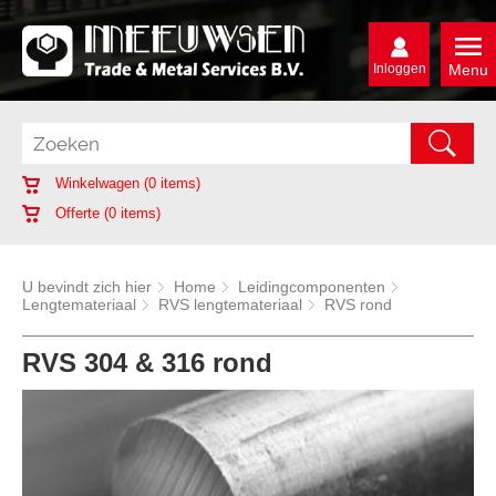
Inloggen
Menu
Winkelwagen (
0
items)
Offerte (
0
items)
U bevindt zich hier
Home
Leidingcomponenten
Lengtemateriaal
RVS lengtemateriaal
RVS rond
RVS 304 & 316 rond