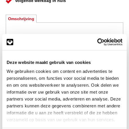
Volgende werkdag in huis
Omschrijving
RVS 304 & 316 rond
Afmetingen
Deze website maakt gebruik van cookies
beschikbaar in de maten .. x .. mm t/m .. x .. mm
We gebruiken cookies om content en advertenties te
personaliseren, om functies voor social media te bieden
en om ons websiteverkeer te analyseren. Ook delen we
informatie over uw gebruik van onze site met onze
partners voor social media, adverteren en analyse. Deze
Er zijn momenteel geen artikelen beschikbaar.
partners kunnen deze gegevens combineren met andere
informatie die u aan ze heeft verstrekt of die ze hebben
verzameld op basis van uw gebruik van hun services.