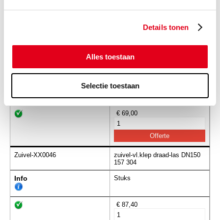
-
Details tonen
Alles toestaan
Zuivel-XX0045
zuivel-vl.klep draad-las DN125
132 304
Selectie toestaan
Info
Stuks
€ 69,00
Zuivel-XX0046
zuivel-vl.klep draad-las DN150
157 304
Info
Stuks
€ 87,40