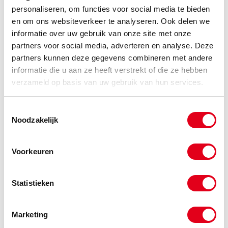
personaliseren, om functies voor social media te bieden
Zuivel-XX0042
zuivel-vl.klep draad-las DN075
78.0 304
en om ons websiteverkeer te analyseren. Ook delen we
informatie over uw gebruik van onze site met onze
Info
Stuks
partners voor social media, adverteren en analyse. Deze
partners kunnen deze gegevens combineren met andere
-
informatie die u aan ze heeft verstrekt of die ze hebben
verzameld op basis van uw gebruik van hun services.
Zuivel-XX0043
zuivel-vl.klep draad-las DN080
Toestemmingsselectie
87.0 304
Noodzakelijk
Info
Stuks
Voorkeuren
-
Statistieken
Zuivel-XX0044
zuivel-vl.klep draad-las DN100
106 316
Marketing
Info
Stuks