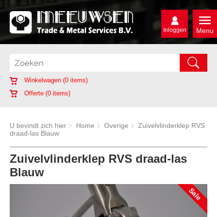
Inloggen
Menu
Winkelwagen (
0
items)
Offerte (
0
items)
U bevindt zich hier
Home
Overige
Zuivelvlinderklep RVS
draad-las Blauw
Zuivelvlinderklep RVS draad-las
Blauw
Sale