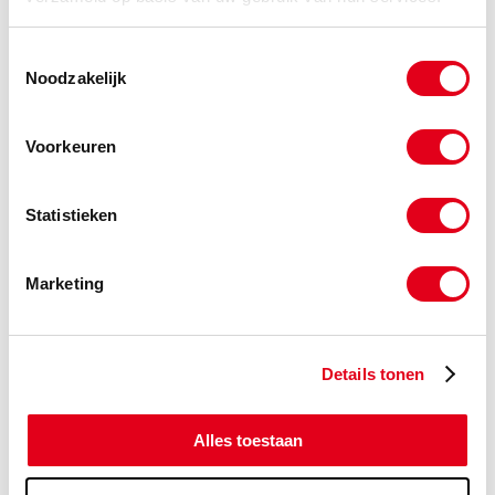
ELVZ Verzonken M12
Toestemmingsselectie
Noodzakelijk
Voorkeuren
Statistieken
Marketing
Copyright © 2026 www.metalservices.nl
Details tonen
ELVZ Verzonken M16
Alles toestaan