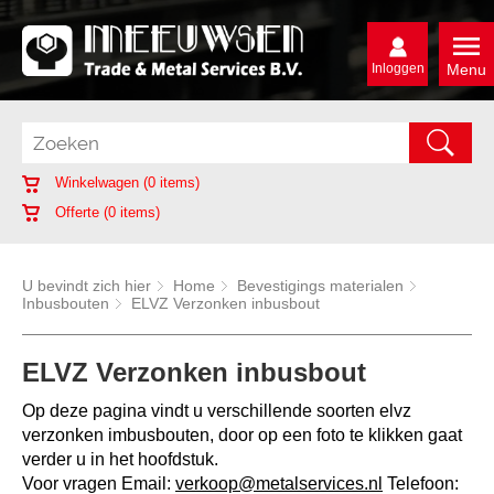
Inloggen
Menu
Winkelwagen (
0
items)
Offerte (
0
items)
U bevindt zich hier
Home
Bevestigings materialen
Inbusbouten
ELVZ Verzonken inbusbout
ELVZ Verzonken inbusbout
Op deze pagina vindt u verschillende soorten elvz
verzonken imbusbouten, door op een foto te klikken gaat
verder u in het hoofdstuk.
Voor vragen Email:
verkoop@metalservices.nl
Telefoon: