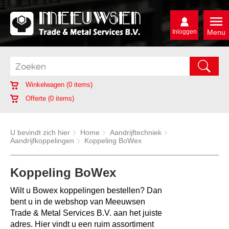
Inloggen
Menu
Winkelwagen (
0
items)
Offerte (
0
items)
U bevindt zich hier
Home
Aandrijftechniek
Aandrijfkoppelingen
Koppeling BoWex
Koppeling BoWex
Wilt u Bowex koppelingen bestellen? Dan
bent u in de webshop van Meeuwsen
Trade & Metal Services B.V. aan het juiste
adres. Hier vindt u een ruim assortiment