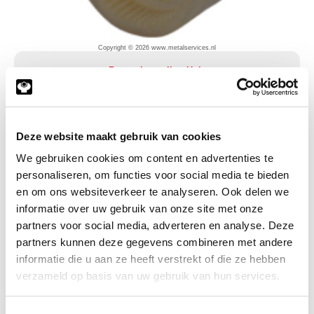
Copyright © 2026 www.metalservices.nl
Bowex koppeling Huls
Wat is een BoWex koppeling?
Deze website maakt gebruik van cookies
Een BoWex koppeling is een boogtandkoppeling. Dit
We gebruiken cookies om content en advertenties te
wordt ook wel een tandkoppeling genoemd. De BoWex
personaliseren, om functies voor social media te bieden
koppeling zorgt voor een positieve koppeloverdracht. De
en om ons websiteverkeer te analyseren. Ook delen we
koppeling is niet alleen geschikt om axiale
informatie over uw gebruik van onze site met onze
verplaatsingen maar ook om radiale en hoek
partners voor social media, adverteren en analyse. Deze
verplaatsingen te compenseren.
partners kunnen deze gegevens combineren met andere
Hoge kwaliteit en hoge service
informatie die u aan ze heeft verstrekt of die ze hebben
verzameld op basis van uw gebruik van hun services.
Bij Meeuwsen Trade & Metal Services B.V. staat kwaliteit
centraal. We garanderen hoge kwaliteit bij al onze