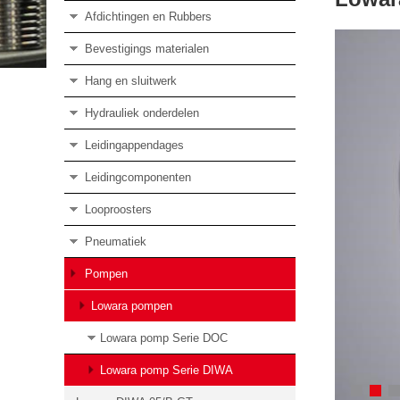
Afdichtingen en Rubbers
Bevestigings materialen
Hang en sluitwerk
Hydrauliek onderdelen
Leidingappendages
Leidingcomponenten
Looproosters
Pneumatiek
Pompen
Lowara pompen
Lowara pomp Serie DOC
Lowara pomp Serie DIWA