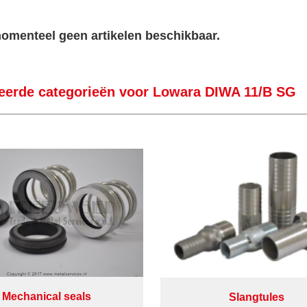
momenteel geen artikelen beschikbaar.
eerde categorieën voor Lowara DIWA 11/B SG
Mechanical seals
Slangtules