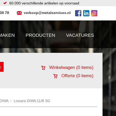
60.000 verschillende artikelen op voorraad
 38 78
verkoop@metalservices.nl
MAKEN
PRODUCTEN
VACATURES
Winkelwagen (
0
items)
Offerte (
0
items)
 DIWA
Lowara DIWA 11/B SG