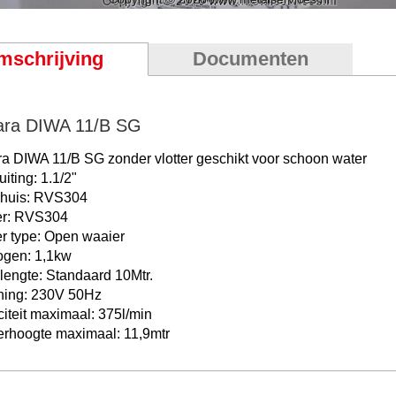
mschrijving
Documenten
ara DIWA 11/B SG
a DIWA 11/B SG zonder vlotter geschikt voor schoon water
iting: 1.1/2"
huis: RVS304
er: RVS304
r type: Open waaier
gen: 1,1kw
lengte: Standaard 10Mtr.
ing: 230V 50Hz
iteit maximaal: 375l/min
rhoogte maximaal: 11,9mtr