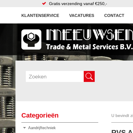
Gratis verzending vanaf €250,-
KLANTENSERVICE
VACATURES
CONTACT
Categorieën
U bevindt z
Aandrijftechniek
RVS A