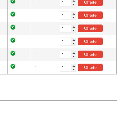
-
-
-
-
-
-