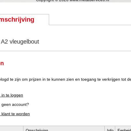
mschrijving
A2 vleugelbout
en
elogd te zijn om prijzen in te kunnen zien en toegang te verkrijgen tot 
 in te loggen
g geen account?
m klant te worden
Omschrijving
Info
Eenhei