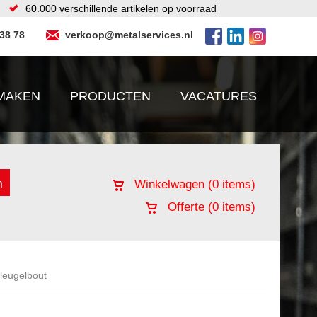
60.000 verschillende artikelen op voorraad
 38 78
verkoop@metalservices.nl
MAKEN
PRODUCTEN
VACATURES
Winkelwagen (
0
items)
Offerte (
0
items)
leugelbout