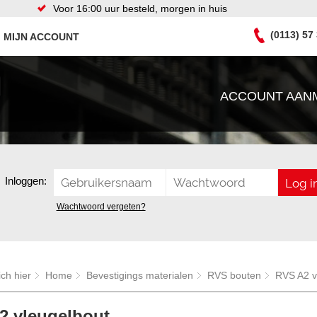
Voor 16:00 uur besteld, morgen in huis
(0113) 57
MIJN ACCOUNT
ACCOUNT AAN
Inloggen:
Wachtwoord vergeten?
ich hier
Home
Bevestigings materialen
RVS bouten
RVS A2 v
2 vleugelbout