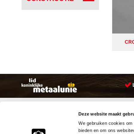
CRC
Sitemap
Producten
Deze website maakt gebru
Account aanmaken
Aandrijftechniek
Producten
Bevestigings materialen
We gebruiken cookies om c
Vacatures
Hydrauliek onderdelen
bieden en om ons websitev
Klantenservice
Leidingcomponenten