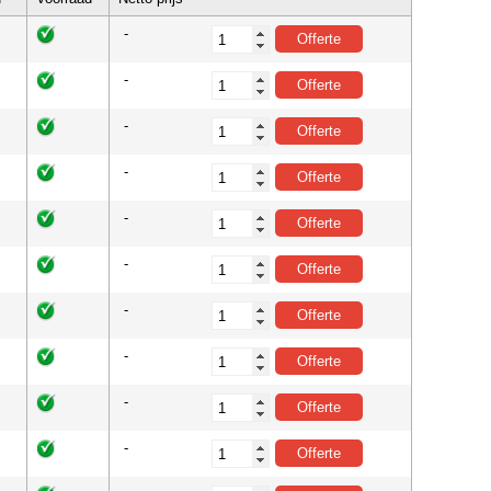
-
-
-
-
-
-
-
-
-
-