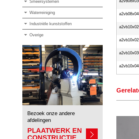
a2vb08x03
Smeersystemen
Waterreiniging
a2vb08x04
Industriële kunststoffen
a2vb10x02
Overige
a2vb10x02
a2vb10x03
a2vb10x04
Gerelat
Bezoek onze andere
afdelingen
PLAATWERK EN
CONSTRUCTIE