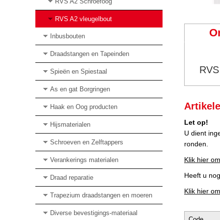
RVS A2 Schroefoog
RVS A2 vleugelbout
O
Inbusbouten
Draadstangen en Tapeinden
RVS 
Spieën en Spiestaal
As en gat Borgringen
Artikel
Haak en Oog producten
Let op!
Hijsmaterialen
U dient ing
Schroeven en Zelftappers
ronden.
Klik hier om
Verankerings materialen
Heeft u no
Draad reparatie
Klik hier o
Trapezium draadstangen en moeren
Diverse bevestigings-materiaal
Code