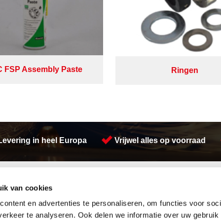
 FSP Assembly Paste
Ringen
Levering in heel Europa
Vrijwel alles op voorraad
Activiteiten
ik van cookies
Afdichtingen en Rubbers
Herwaarmerken
Hang en sluitwerk
Buizen snijden
ontent en advertenties te personaliseren, om functies voor soci
Leidingappendages
Koudgewalste platen
erkeer te analyseren. Ook delen we informatie over uw gebruik
Looproosters
Hydrauliek