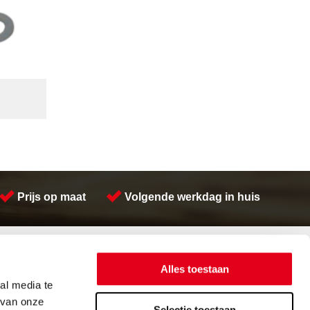
Prijs op maat
Volgende werkdag in huis
Contactinformatie
Meeuwsen Trade & Metal Services B.V.
Alles toestaan
Adres:
Kreeft 5 4401 NZ Yerseke
al media te
Telefoon:
(0113) 57 38 78
 van onze
Email:
verkoop@metalservices.nl
Selectie toestaan