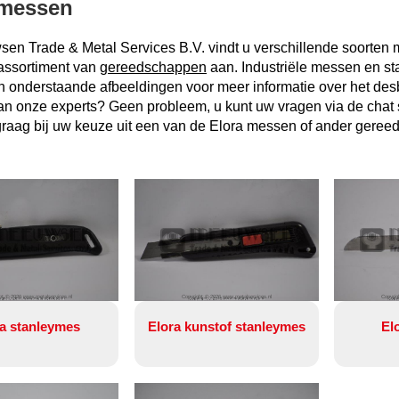
 messen
sen Trade & Metal Services B.V. vindt u verschillende soorten
assortiment van
gereedschappen
aan. Industriële messen en st
 onderstaande afbeeldingen voor meer informatie over het desbet
n onze experts? Geen probleem, u kunt uw vragen via de chat ste
graag bij uw keuze uit een van de Elora messen of ander geree
ht © 2026 www.metalservices.nl
Copyright © 2026 www.metalservices.nl
Copyrig
ra stanleymes
Elora kunstof stanleymes
El