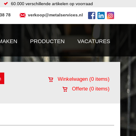
60.000 verschillende artikelen op voorraad
 38 78
verkoop@metalservices.nl
MAKEN
PRODUCTEN
VACATURES
Winkelwagen (
0
items)
Offerte (
0
items)