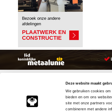
Bezoek onze andere
afdelingen
PLAATWERK EN
CONSTRUCTIE
Sitemap
Producten
Deze website maakt gebru
Account aanmaken
Aandrijftechniek
Producten
Bevestigings materialen
We gebruiken cookies om c
Vacatures
Hydrauliek onderdelen
bieden en om ons websitev
Klantenservice
Leidingcomponenten
site met onze partners vo
Vacatures
Pneumatiek
combineren met andere inf
Contact
Verbruiksartikelen