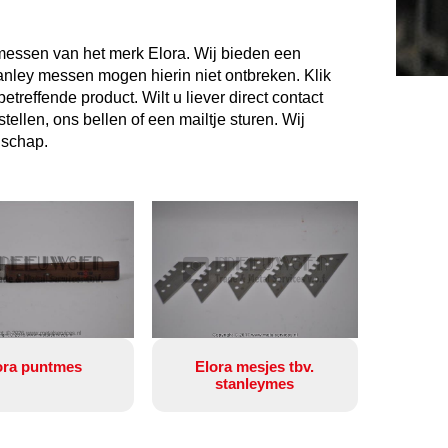
 messen van het merk Elora. Wij bieden een
anley messen mogen hierin niet ontbreken. Klik
reffende product. Wilt u liever direct contact
llen, ons bellen of een mailtje sturen. Wij
dschap.
ht © 2026 www.metalservices.nl
ora puntmes
Elora mesjes tbv.
stanleymes