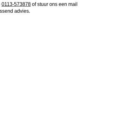
p
0113-573878
of stuur ons een mail
assend advies.