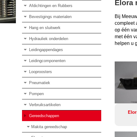
Elora
Afdichtingen en Rubbers
Bij Meeuw
Bevestigings materialen
compleet 
Hang en sluitwerk
op één van
met één va
Hydrauliek onderdelen
helpen u 
Leidingappendages
Leidingcomponenten
Looproosters
Pneumatiek
Pompen
Copyrig
Verbruiksartikelen
Elo
Gereedschappen
Makita gereedschap