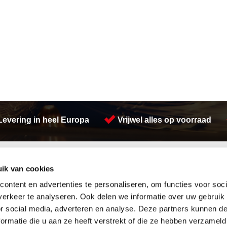
Levering in heel Europa
Vrijwel alles op voorraad
Activiteiten
ik van cookies
Afdichtingen en Rubbers
Lasersnijden
Hang en sluitwerk
Plasmasnijden
ontent en advertenties te personaliseren, om functies voor soci
Leidingappendages
Koudgewalste platen
erkeer te analyseren. Ook delen we informatie over uw gebruik
Looproosters
Verspaning
or social media, adverteren en analyse. Deze partners kunnen 
Pompen
Watersnijden
ormatie die u aan ze heeft verstrekt of die ze hebben verzameld
Gereedschappen
Buizen snijden