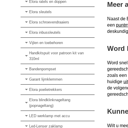
Elora ratels en doppen
Meer 
Elora sleutels
Naast de 
Elora schroevendraaiers
een
punt
deskundige
Elora inbussleutels
Vijlen en toebehoren
Word k
Handkitspuit voor patroon kit van
310ml
Word snel
gereedsch
Bandenpompset
zoals een 
Garant lijmklemmen
huidige
ui
de volgend
Elora poelietrekkers
gereedsch
Elora blindklinknageltang
(popnageltang)
Kunne
LED werklamp met accu
Wilt u me
Led-Lenser zaklamp