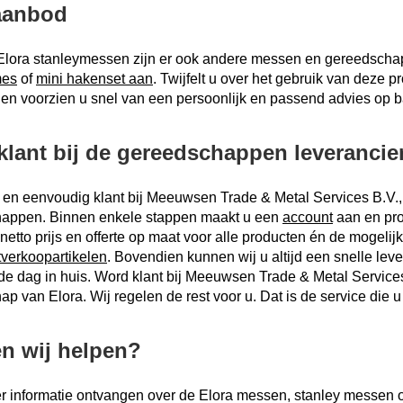
aanbod
Elora stanleymessen zijn er ook andere messen en gereedschap
mes
of
mini hakenset aan
. Twijfelt u over het gebruik van deze p
n voorzien u snel van een persoonlijk en passend advies op ba
lant bij de gereedschappen leverancie
 en eenvoudig klant bij Meeuwsen Trade & Metal Services B.V.,
appen. Binnen enkele stappen maakt u een
account
aan en prof
netto prijs en offerte op maat voor alle producten én de mogeli
tverkoopartikelen
. Bovendien kunnen wij u altijd een snelle lev
e dag in huis. Word klant bij Meeuwsen Trade & Metal Services
ap van Elora. Wij regelen de rest voor u. Dat is de service di
n wij helpen?
er informatie ontvangen over de Elora messen, stanley messe