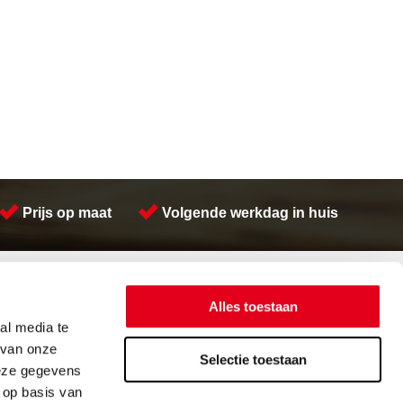
Prijs op maat
Volgende werkdag in huis
Contactinformatie
Meeuwsen Trade & Metal Services B.V.
Alles toestaan
Adres:
Kreeft 5 4401 NZ Yerseke
al media te
Telefoon:
(0113) 57 38 78
 van onze
Email:
verkoop@metalservices.nl
Selectie toestaan
deze gegevens
 op basis van