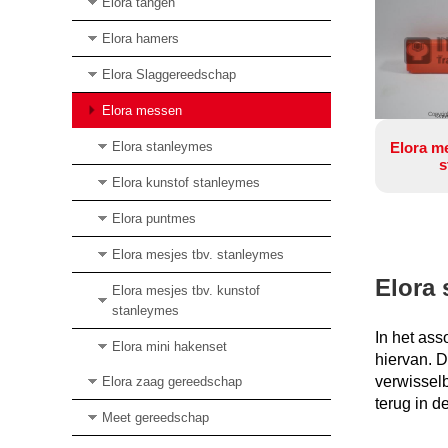
Elora tangen
Elora hamers
Elora Slaggereedschap
Elora messen
Copyrig
Elora stanleymes
Elora me
s
Elora kunstof stanleymes
Elora puntmes
Elora mesjes tbv. stanleymes
Elora
Elora mesjes tbv. kunstof
stanleymes
In het as
Elora mini hakenset
hiervan. 
verwisselb
Elora zaag gereedschap
terug in d
Meet gereedschap