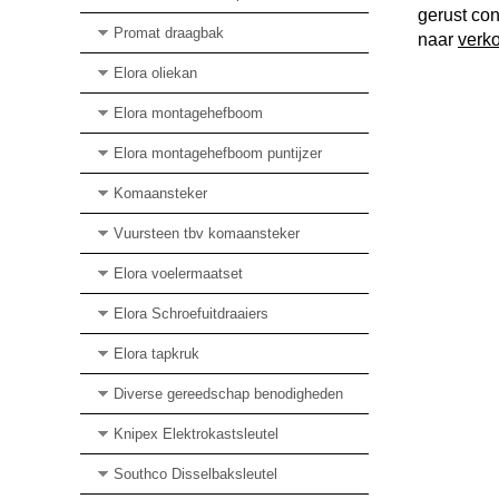
gerust con
Promat draagbak
naar
verk
Elora oliekan
Elora montagehefboom
Elora montagehefboom puntijzer
Komaansteker
Vuursteen tbv komaansteker
Elora voelermaatset
Elora Schroefuitdraaiers
Elora tapkruk
Diverse gereedschap benodigheden
Knipex Elektrokastsleutel
Southco Disselbaksleutel