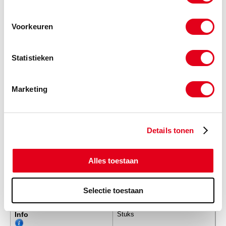
SKF3524
Kegellager SKF 31316 J1/Q
CL7A
Voorkeuren
Info
Stuks
Statistieken
-
Marketing
SKF3525
Kegellager SKF 31317 J2
Info
Stuks
Details tonen
-
Alles toestaan
Selectie toestaan
SKF3526
Kegellager SKF 31318 J2
Info
Stuks