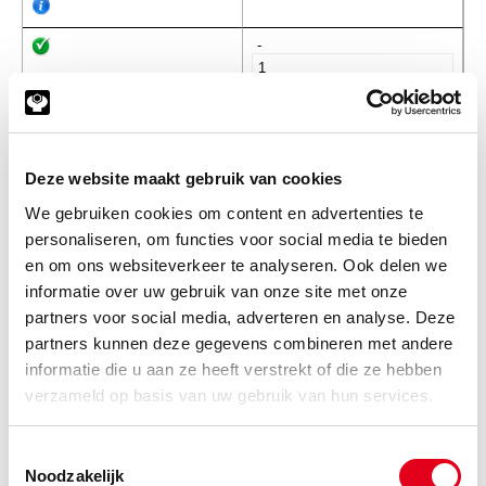
-
SKF3522
Kegellager SKF 31315 J2
Info
Stuks
Deze website maakt gebruik van cookies
We gebruiken cookies om content en advertenties te
-
personaliseren, om functies voor social media te bieden
en om ons websiteverkeer te analyseren. Ook delen we
informatie over uw gebruik van onze site met onze
partners voor social media, adverteren en analyse. Deze
SKF3523
Kegellager SKF 31315 J2 Q
CLN7C
partners kunnen deze gegevens combineren met andere
informatie die u aan ze heeft verstrekt of die ze hebben
Info
Stuks
verzameld op basis van uw gebruik van hun services.
-
Toestemmingsselectie
Noodzakelijk