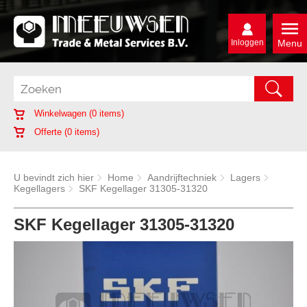
Inloggen
Menu
Winkelwagen (
0
items)
Offerte (
0
items)
U bevindt zich hier
Home
Aandrijftechniek
Lagers
Kegellagers
SKF Kegellager 31305-31320
SKF Kegellager 31305-31320