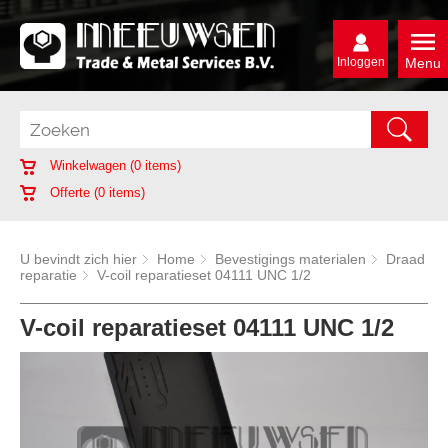
Inloggen
Menu
Winkelwagen (
0
items)
Offerte (
0
items)
U bevindt zich hier
Home
Bevestigings materialen
Draad
reparatie
V-coil reparatieset 04111 UNC 1/2
V-coil reparatieset 04111 UNC 1/2