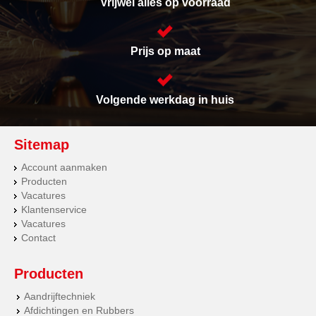
Vrijwel alles op voorraad
Prijs op maat
Volgende werkdag in huis
Sitemap
Account aanmaken
Producten
Vacatures
Klantenservice
Vacatures
Contact
Producten
Aandrijftechniek
Afdichtingen en Rubbers