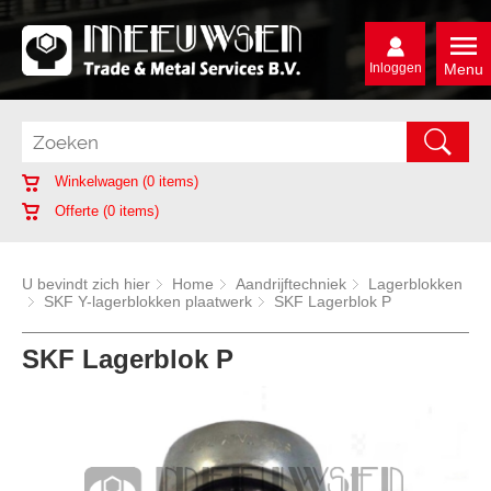
Inloggen
Menu
Winkelwagen (
0
items)
Offerte (
0
items)
U bevindt zich hier
Home
Aandrijftechniek
Lagerblokken
SKF Y-lagerblokken plaatwerk
SKF Lagerblok P
SKF Lagerblok P