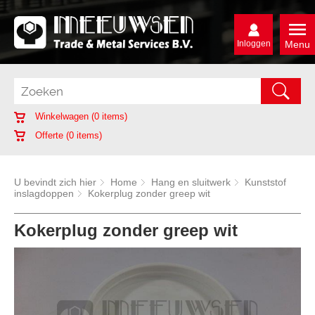
Inloggen
Menu
Winkelwagen (
0
items)
Offerte (
0
items)
U bevindt zich hier
Home
Hang en sluitwerk
Kunststof
inslagdoppen
Kokerplug zonder greep wit
Kokerplug zonder greep wit