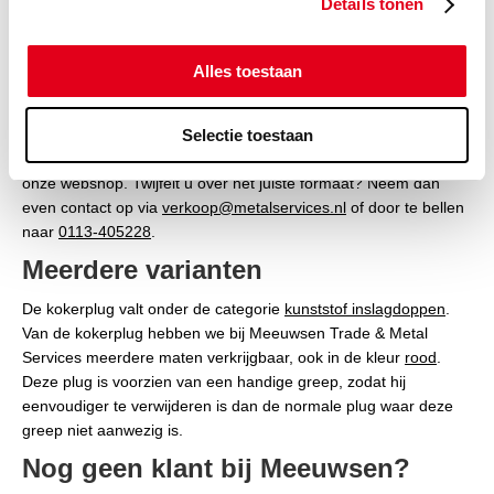
Details tonen
De kokerplug is voor veel mensen een bekend voorwerp. Het
wordt namelijk veelvuldig toegepast bij kartonnen poster- of
Alles toestaan
verzendkokers, maar ook voor het afdichten van
buizen
en
gaten. Deze witte kokerplug zonder greep is in diverse
Selectie toestaan
diameters verkrijgbaar. Raadpleeg de handige maattabel voor
alle afmetingen en bestel uw kokerplug vervolgens al per stuk in
onze webshop. Twijfelt u over het juiste formaat? Neem dan
even contact op via
verkoop@metalservices.nl
of door te bellen
naar
0113-405228
.
Meerdere varianten
De kokerplug valt onder de categorie
kunststof inslagdoppen
.
Van de kokerplug hebben we bij Meeuwsen Trade & Metal
Services meerdere maten verkrijgbaar, ook in de kleur
rood
.
Deze plug is voorzien van een handige greep, zodat hij
eenvoudiger te verwijderen is dan de normale plug waar deze
greep niet aanwezig is.
Nog geen klant bij Meeuwsen?