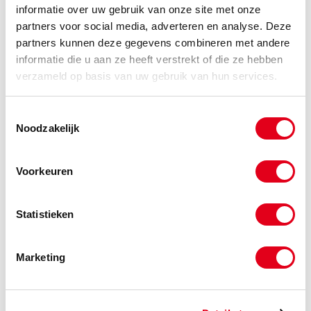
informatie over uw gebruik van onze site met onze
partners voor social media, adverteren en analyse. Deze
partners kunnen deze gegevens combineren met andere
KOKPR095.3W
Kokerplug 095.3x12.7 wit
informatie die u aan ze heeft verstrekt of die ze hebben
Info
Stuks
verzameld op basis van uw gebruik van hun services.
-
Toestemmingsselectie
Noodzakelijk
KOKPR100w
Kokerplug 100.0x12.5 wit
Voorkeuren
Info
Stuks
Statistieken
-
Marketing
Kokerplug