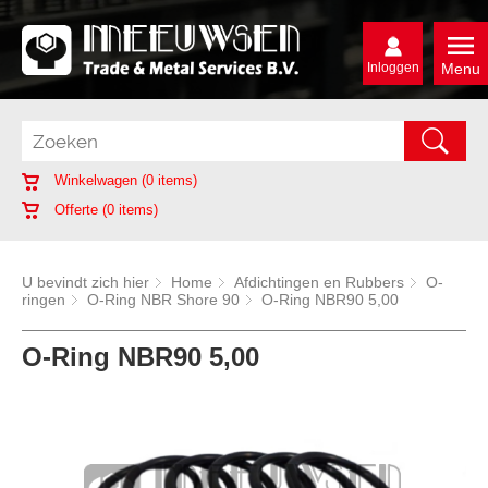
Inloggen
Menu
Winkelwagen (
0
items)
Offerte (
0
items)
U bevindt zich hier
Home
Afdichtingen en Rubbers
O-
ringen
O-Ring NBR Shore 90
O-Ring NBR90 5,00
O-Ring NBR90 5,00