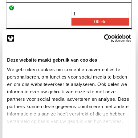
-
03 500 7500
O-ring 075.00x5.00 NBR 90sha
Info
Stuks
-
Deze website maakt gebruik van cookies
We gebruiken cookies om content en advertenties te
personaliseren, om functies voor social media te bieden
en om ons websiteverkeer te analyseren. Ook delen we
03 500 8000
O-ring 080.00x5.00 NBR 90sha
informatie over uw gebruik van onze site met onze
Info
Stuks
partners voor social media, adverteren en analyse. Deze
partners kunnen deze gegevens combineren met andere
-
informatie die u aan ze heeft verstrekt of die ze hebben
verzameld op basis van uw gebruik van hun services.
03 500 8200
O-ring 082.00x5.00 NBR 90sha