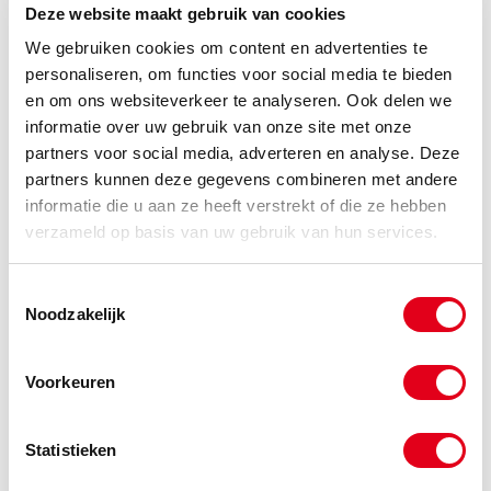
Info
Stuks
Deze website maakt gebruik van cookies
We gebruiken cookies om content en advertenties te
-
personaliseren, om functies voor social media te bieden
en om ons websiteverkeer te analyseren. Ook delen we
informatie over uw gebruik van onze site met onze
partners voor social media, adverteren en analyse. Deze
partners kunnen deze gegevens combineren met andere
Gerelateerde categorieën voor Stalen 12.9
informatie die u aan ze heeft verstrekt of die ze hebben
Cilinderkop M03
verzameld op basis van uw gebruik van hun services.
Toestemmingsselectie
Noodzakelijk
Voorkeuren
Statistieken