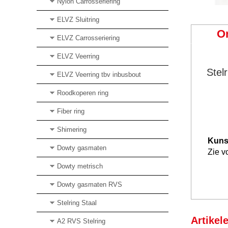
Nylon Carrosseriering
ELVZ Sluitring
O
ELVZ Carrosseriering
ELVZ Veerring
Stel
ELVZ Veerring tbv inbusbout
Roodkoperen ring
Fiber ring
Shimering
Kunst
Dowty gasmaten
Zie v
Dowty metrisch
Dowty gasmaten RVS
Stelring Staal
Artikel
A2 RVS Stelring