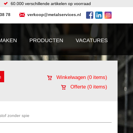
60.000 verschillende artikelen op voorraad
 38 78
verkoop@metalservices.nl
MAKEN
PRODUCTEN
VACATURES
Winkelwagen (
0
items)
Offerte (
0
items)
stof zonder spie