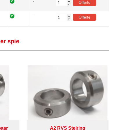
-
-
er spie
baar
A2 RVS Stelring