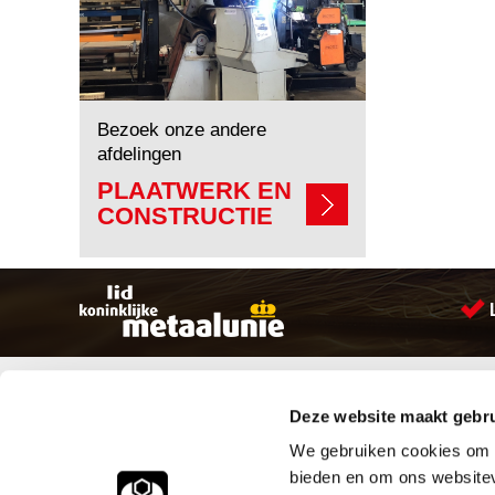
Bezoek onze andere
afdelingen
PLAATWERK EN
CONSTRUCTIE
Sitemap
Producten
Deze website maakt gebru
Account aanmaken
Aandrijftechniek
Producten
Bevestigings materialen
We gebruiken cookies om c
Vacatures
Hydrauliek onderdelen
bieden en om ons websitev
Klantenservice
Leidingcomponenten