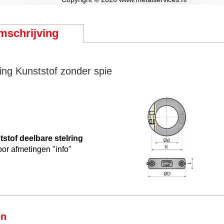
mschrijving
ring Kunststof zonder spie
stof deelbare stelring
oor afmetingen "info"
en