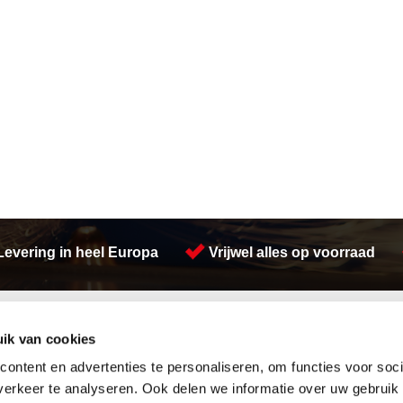
Levering in heel Europa
Vrijwel alles op voorraad
Activiteiten
ik van cookies
Afdichtingen en Rubbers
Plasmasnijden
Hang en sluitwerk
Lasersnijden
ontent en advertenties te personaliseren, om functies voor soci
Leidingappendages
Constructie
erkeer te analyseren. Ook delen we informatie over uw gebruik
Looproosters
Buizen snijden