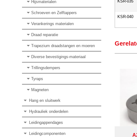
KSR-035
Hijsmaterialen
Schroeven en Zelftappers
KSR-040
Verankerings materialen
Draad reparatie
Gerelat
Trapezium draadstangen en moeren
Diverse bevestigings-materiaal
Trillingsdempers
Tyraps
Magneten
Hang en sluitwerk
Hydrauliek onderdelen
Leidingappendages
Leidingcomponenten
A