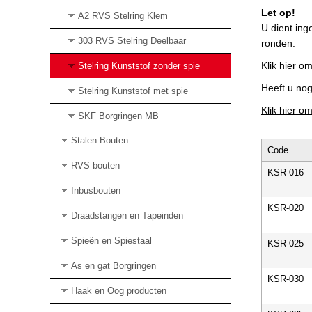
Let op!
A2 RVS Stelring Klem
U dient ing
303 RVS Stelring Deelbaar
ronden.
Klik hier om
Stelring Kunststof zonder spie
Heeft u no
Stelring Kunststof met spie
Klik hier o
SKF Borgringen MB
Stalen Bouten
Code
RVS bouten
KSR-016
Inbusbouten
KSR-020
Draadstangen en Tapeinden
Spieën en Spiestaal
KSR-025
As en gat Borgringen
KSR-030
Haak en Oog producten