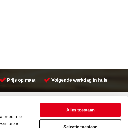
Prijs op maat
Volgende werkdag in huis
Contactinformatie
Meeuwsen Trade & Metal Services B.V.
Alles toestaan
Adres:
Kreeft 5 4401 NZ Yerseke
al media te
Telefoon:
(0113) 57 38 78
 van onze
Email:
verkoop@metalservices.nl
Selectie toestaan