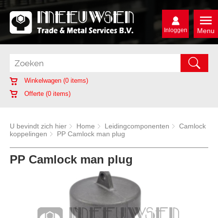
Inloggen
Menu
Winkelwagen (
0
items)
Offerte (
0
items)
U bevindt zich hier
Home
Leidingcomponenten
Camlock
koppelingen
PP Camlock man plug
PP Camlock man plug