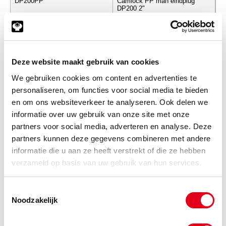
DP200PP
Camlock PP man eindplug
DP200 2"
Info
Stuks
-
Deze website maakt gebruik van cookies
We gebruiken cookies om content en advertenties te
personaliseren, om functies voor social media te bieden
DP300PP
Camlock PP man eindplug
en om ons websiteverkeer te analyseren. Ook delen we
DP300 3"
informatie over uw gebruik van onze site met onze
Info
Stuks
partners voor social media, adverteren en analyse. Deze
partners kunnen deze gegevens combineren met andere
-
informatie die u aan ze heeft verstrekt of die ze hebben
verzameld op basis van uw gebruik van hun services.
Toestemmingsselectie
Noodzakelijk
Gerelateerde categorieën voor PP
Camlock man plug