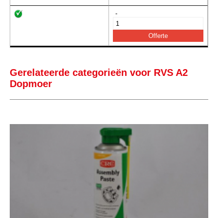
-
Gerelateerde categorieën voor RVS A2
Dopmoer