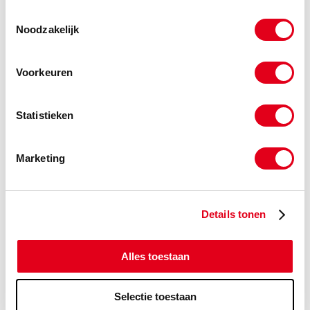
(de verpakkingseenheid is 50
Toestemmingsselectie
stuks)
Noodzakelijk
Info
Stuks
Voorkeuren
-
Statistieken
a2mdop22
RVS A2 Dopmoer M22 DIN1587
Marketing
Info
Stuks
-
Details tonen
Alles toestaan
a2mdop24
RVS A2 Dopmoer M24 DIN1587
(de verpakkingseenheid is 25
stuks)
Selectie toestaan
Stuks