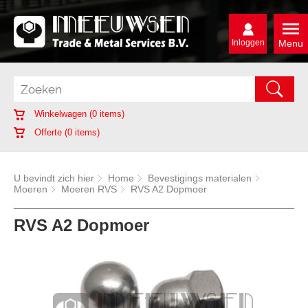
Inloggen
Menu
Winkelwagen (
0
items)
Offerte (
0
items)
U bevindt zich hier
Home
Bevestigings materialen
Moeren
Moeren RVS
RVS A2 Dopmoer
RVS A2 Dopmoer