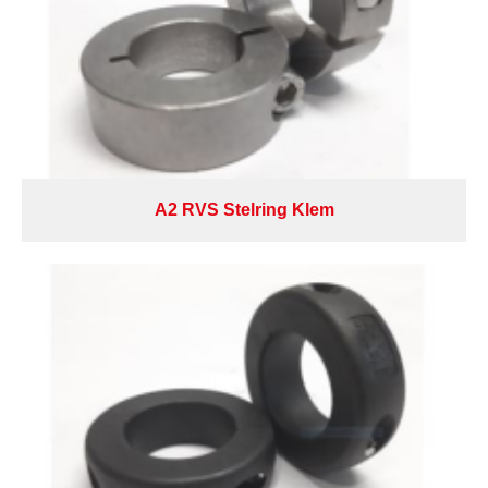
A2 RVS Stelring Klem