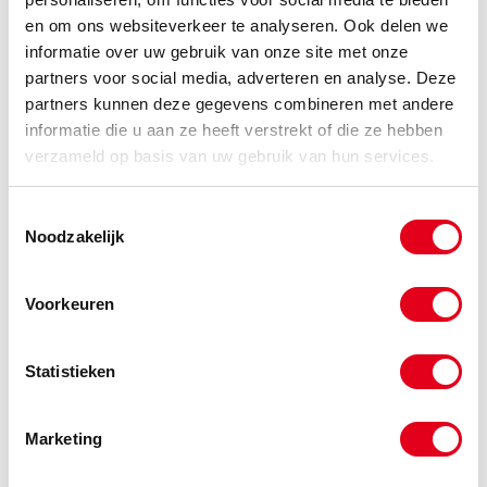
(de verpakkingseenheid is 1
stuks)
en om ons websiteverkeer te analyseren. Ook delen we
informatie over uw gebruik van onze site met onze
Info
Stuks
partners voor social media, adverteren en analyse. Deze
partners kunnen deze gegevens combineren met andere
-
informatie die u aan ze heeft verstrekt of die ze hebben
verzameld op basis van uw gebruik van hun services.
a1srd457319
Stelring 45x73x19 deelbaar
Toestemmingsselectie
RVS303
Noodzakelijk
(de verpakkingseenheid is 1
stuks)
Voorkeuren
Info
Stuks
-
Statistieken
Marketing
a1srd507819
Stelring 50x78x19 deelbaar
RVS303