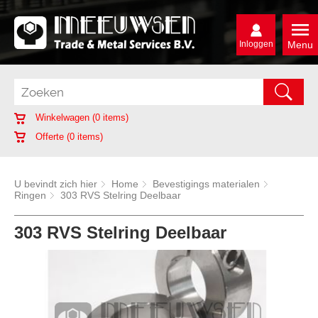
Inloggen
Menu
Winkelwagen (
0
items)
Offerte (
0
items)
U bevindt zich hier
Home
Bevestigings materialen
Ringen
303 RVS Stelring Deelbaar
303 RVS Stelring Deelbaar