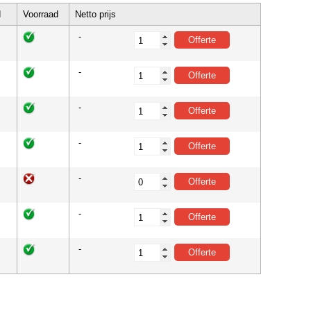
d
Voorraad
Netto prijs
-
-
-
-
-
-
-