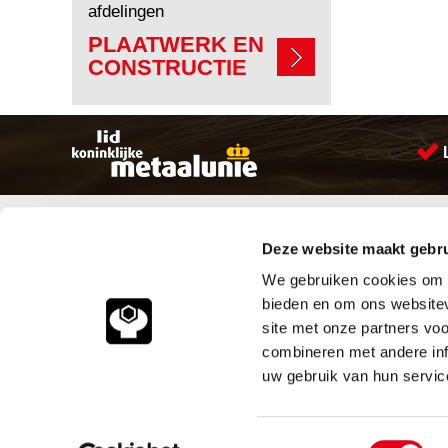
afdelingen
PLAATWERK EN
CONSTRUCTIE
Sitemap
Producten
Deze website maakt gebru
Account aanmaken
Aandrijftechniek
Producten
Bevestigings materialen
We gebruiken cookies om c
Vacatures
Hydrauliek onderdelen
bieden en om ons websitev
Klantenservice
Leidingcomponenten
site met onze partners vo
Vacatures
Pneumatiek
combineren met andere inf
Contact
Verbruiksartikelen
Smeersystemen
uw gebruik van hun servic
Industriële kunststoffen
© 2026
Meeuwsen Trade & M
Toestemmingsselectie