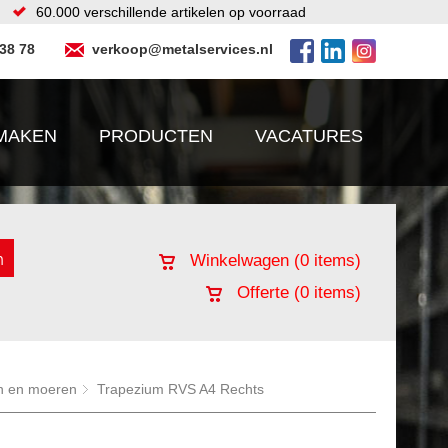
60.000 verschillende artikelen op voorraad
 38 78
verkoop@metalservices.nl
MAKEN
PRODUCTEN
VACATURES
Winkelwagen (
0
items)
Offerte (
0
items)
n en moeren
Trapezium RVS A4 Rechts