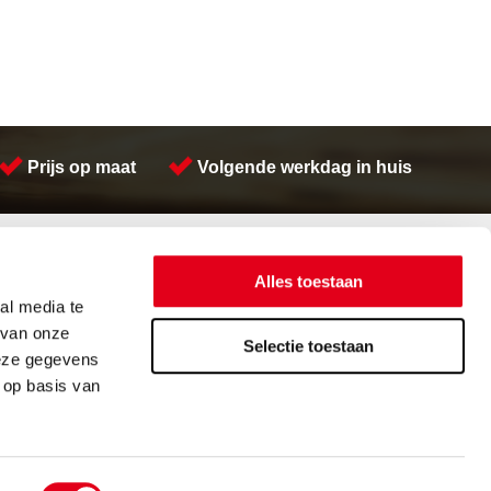
Prijs op maat
Volgende werkdag in huis
Contactinformatie
Meeuwsen Trade & Metal Services B.V.
Alles toestaan
Adres:
Kreeft 5 4401 NZ Yerseke
al media te
Telefoon:
(0113) 57 38 78
 van onze
Email:
verkoop@metalservices.nl
Selectie toestaan
deze gegevens
 op basis van
orwaarden
Cookieverklaring