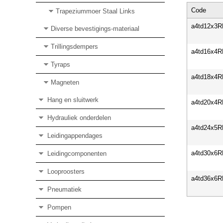
Code
Trapeziummoer Staal Links
a4td12x3
Diverse bevestigings-materiaal
Trillingsdempers
a4td16x4
Tyraps
a4td18x4
Magneten
Hang en sluitwerk
a4td20x4
Hydrauliek onderdelen
a4td24x5
Leidingappendages
a4td30x6
Leidingcomponenten
Looproosters
a4td36x6
Pneumatiek
Pompen