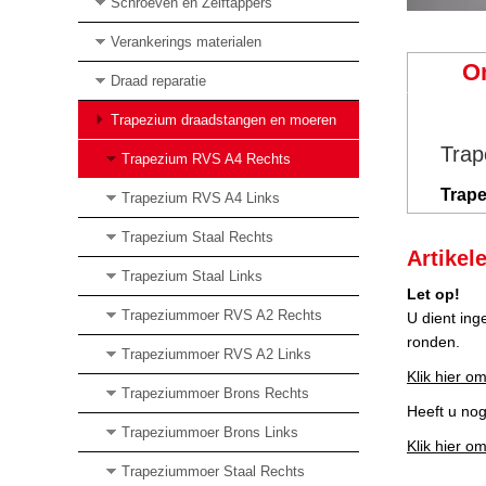
Schroeven en Zelftappers
Verankerings materialen
O
Draad reparatie
Trapezium draadstangen en moeren
Trap
Trapezium RVS A4 Rechts
Trape
Trapezium RVS A4 Links
Trapezium Staal Rechts
Artikel
Trapezium Staal Links
Let op!
Trapeziummoer RVS A2 Rechts
U dient ing
ronden.
Trapeziummoer RVS A2 Links
Klik hier om
Trapeziummoer Brons Rechts
Heeft u no
Trapeziummoer Brons Links
Klik hier o
Trapeziummoer Staal Rechts