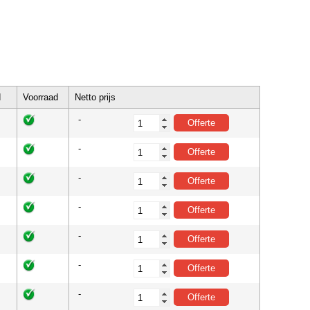
d
Voorraad
Netto prijs
-
-
-
-
-
-
-