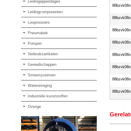
Leidingappendages
88bzvk08x
Leidingcomponenten
88bzvk08x
Looproosters
88bzvk08x
Pneumatiek
88bzvk08x
Pompen
Verbruiksartikelen
88bzvk08x
Gereedschappen
88bzvk08x
Smeersystemen
88bzvk08x
Waterreiniging
88bzvk08x
Industriële kunststoffen
Overige
Gerelat