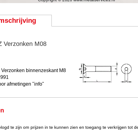
mschrijving
Z Verzonken M08
 Verzonken binnenzeskant
M8
7991
oor afmetingen "info"
en
elogd te zijn om prijzen in te kunnen zien en toegang te verkrijgen tot 