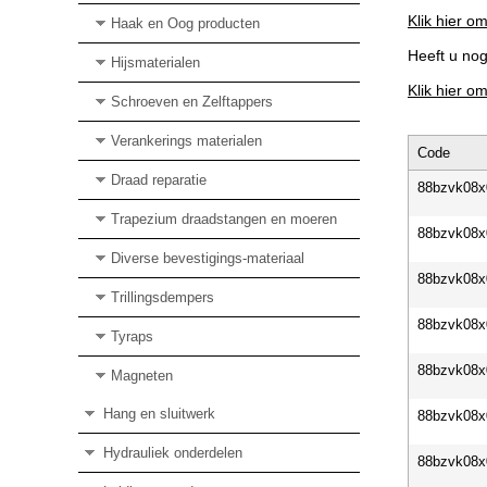
Klik hier om
Haak en Oog producten
Heeft u no
Hijsmaterialen
Klik hier o
Schroeven en Zelftappers
Verankerings materialen
Code
Draad reparatie
88bzvk08x
Trapezium draadstangen en moeren
88bzvk08x
Diverse bevestigings-materiaal
88bzvk08x
Trillingsdempers
88bzvk08x
Tyraps
88bzvk08x
Magneten
Hang en sluitwerk
88bzvk08x
Hydrauliek onderdelen
88bzvk08x