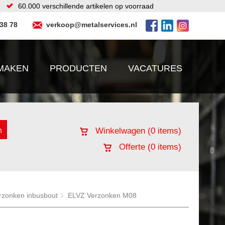
60.000 verschillende artikelen op voorraad
 38 78
verkoop@metalservices.nl
MAKEN
PRODUCTEN
VACATURES
Winkelwagen (
0
items)
Offerte (
0
items)
rzonken inbusbout
ELVZ Verzonken M08