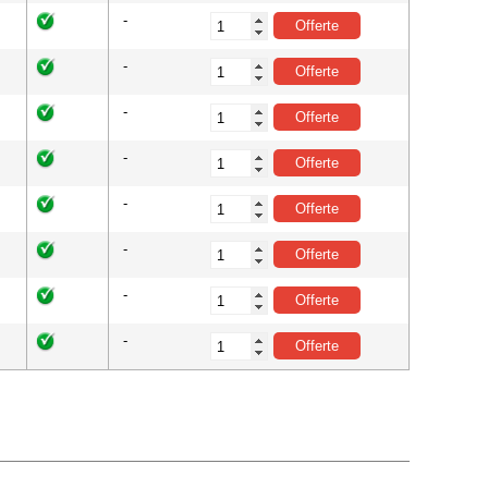
-
-
-
-
-
-
-
-