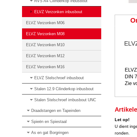
RVS A4 Cilinderkop inbusbout
ELVZ Verzonken inbusbout
O
ELVZ Verzonken M06
ELVZ Verzonken M08
ELV
ELVZ Verzonken M10
ELVZ Verzonken M12
ELVZ Verzonken M16
ELVZ
DIN 
ELVZ Stelschroef inbusbout
Zie v
Stalen 12.9 Cilinderkop inbusbout
Stalen Stelschroef imbusbout UNC
Artikel
Draadstangen en Tapeinden
Let op!
Spieën en Spiestaal
U dient ing
As en gat Borgringen
ronden.