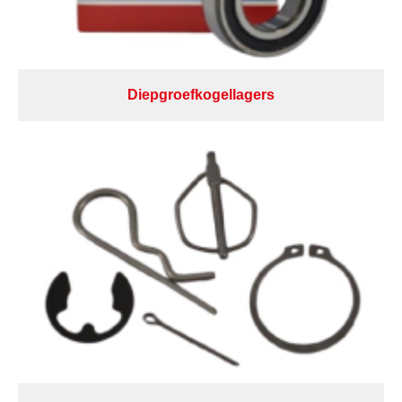
Diepgroefkogellagers