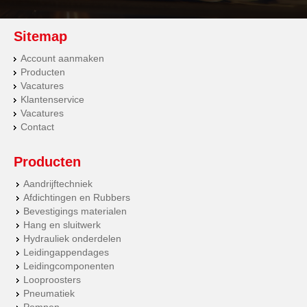
Sitemap
Account aanmaken
Producten
Vacatures
Klantenservice
Vacatures
Contact
Producten
Aandrijftechniek
Afdichtingen en Rubbers
Bevestigings materialen
Hang en sluitwerk
Hydrauliek onderdelen
Leidingappendages
Leidingcomponenten
Looproosters
Pneumatiek