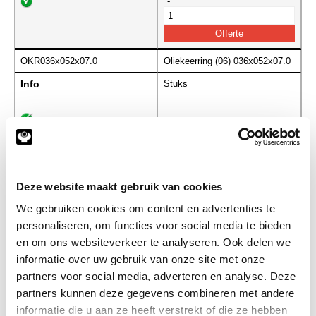
-
OKR036x052x07.0
Oliekeerring (06) 036x052x07.0
Info
Stuks
-
OKR036x052x12.0
Oliekeerring (06) 036x052x12.0
Deze website maakt gebruik van cookies
Info
Stuks
We gebruiken cookies om content en advertenties te
personaliseren, om functies voor social media te bieden
-
en om ons websiteverkeer te analyseren. Ook delen we
informatie over uw gebruik van onze site met onze
partners voor social media, adverteren en analyse. Deze
partners kunnen deze gegevens combineren met andere
OKR036x054x07.0
Oliekeerring (06) 036x054x07.0
informatie die u aan ze heeft verstrekt of die ze hebben