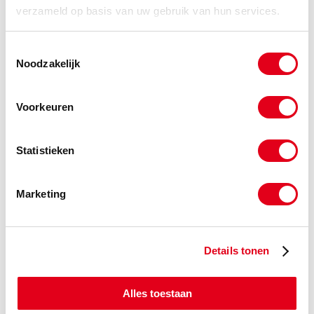
Info
Stuks
verzameld op basis van uw gebruik van hun services.
-
Toestemmingsselectie
Noodzakelijk
OKR036x058x10.0
Oliekeerring (06) 036x058x10.0
Voorkeuren
Info
Stuks
Statistieken
-
Marketing
OKR036x060x10.0+
Oliekeerring (06) 036x060x10.0
stoflip
Info
Stuks
Details tonen
-
Alles toestaan