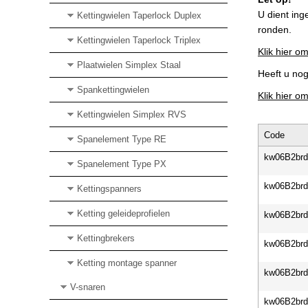
U dient ing
Kettingwielen Taperlock Duplex
ronden.
Kettingwielen Taperlock Triplex
Klik hier om
Plaatwielen Simplex Staal
Heeft u no
Spankettingwielen
Klik hier o
Kettingwielen Simplex RVS
Code
Spanelement Type RE
kw06B2br
Spanelement Type PX
kw06B2br
Kettingspanners
Ketting geleideprofielen
kw06B2br
Kettingbrekers
kw06B2br
Ketting montage spanner
kw06B2br
V-snaren
kw06B2br