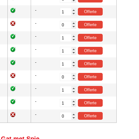
-
-
-
-
-
-
-
-
-
 Gat met Spie