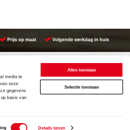
Prijs op maat
Volgende werkdag in huis
Contactinformatie
Meeuwsen Trade & Metal Services B.V.
Alles toestaan
Adres:
Kreeft 5 4401 NZ Yerseke
al media te
Telefoon:
(0113) 57 38 78
 van onze
Email:
verkoop@metalservices.nl
Selectie toestaan
deze gegevens
 op basis van
orwaarden
Cookieverklaring
ing
Details tonen