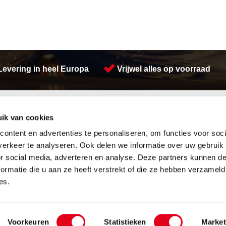
Levering in heel Europa
Vrijwel alles op voorraad
Activiteiten
ik van cookies
Afdichtingen en Rubbers
Koudgewalste platen
Hang en sluitwerk
Constructie
ontent en advertenties te personaliseren, om functies voor soci
Leidingappendages
Buizen snijden
erkeer te analyseren. Ook delen we informatie over uw gebruik
Looproosters
Zetwerk
or social media, adverteren en analyse. Deze partners kunnen 
Pompen
Plasmasnijden
ormatie die u aan ze heeft verstrekt of die ze hebben verzameld
Gereedschappen
Plaatwerk
Waterreiniging
Lasersnijden
es.
Overige
Voorraad platen
etal Services B.V.
Over ons
Privacyverklaring
Algemene vo
Voorkeuren
Statistieken
Market
Website:
Van Suilichem Communicatie BV