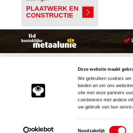
PLAATWERK EN
CONSTRUCTIE
Sitemap
Producten
Deze website maakt gebru
Account aanmaken
Aandrijftechniek
Producten
Bevestigings materialen
We gebruiken cookies om c
Vacatures
Hydrauliek onderdelen
bieden en om ons websitev
Klantenservice
Leidingcomponenten
site met onze partners vo
Vacatures
Pneumatiek
combineren met andere inf
Contact
Verbruiksartikelen
Smeersystemen
uw gebruik van hun servic
Industriële kunststoffen
© 2026
Meeuwsen Trade & M
Toestemmingsselectie
Noodzakelijk