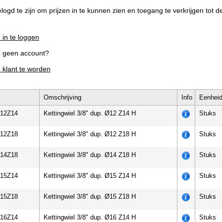
elogd te zijn om prijzen in te kunnen zien en toegang te verkrijgen tot 
 in te loggen
g geen account?
m klant te worden
Omschrijving
Info
Eenhei
d12Z14
Kettingwiel 3/8" dup. Ø12 Z14 H
Stuks
d12Z18
Kettingwiel 3/8" dup. Ø12 Z18 H
Stuks
d14Z18
Kettingwiel 3/8" dup. Ø14 Z18 H
Stuks
d15Z14
Kettingwiel 3/8" dup. Ø15 Z14 H
Stuks
d15Z18
Kettingwiel 3/8" dup. Ø15 Z18 H
Stuks
d16Z14
Kettingwiel 3/8" dup. Ø16 Z14 H
Stuks