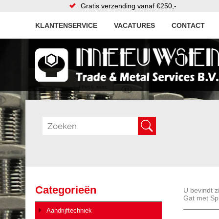
Gratis verzending vanaf €250,-
KLANTENSERVICE
VACATURES
CONTACT
Categorieën
U bevindt z
Gat met Sp
Aandrijftechniek