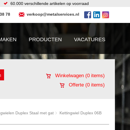
60.000 verschillende artikelen op voorraad
 38 78
verkoop@metalservices.nl
MAKEN
PRODUCTEN
VACATURES
Winkelwagen (
0
items)
Offerte (
0
items)
ngwielen Duplex Staal met gat
Kettingwiel Duplex 06B