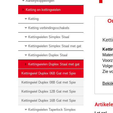
Aandrijfkoppelingen
Ketting en kettingwielen
Ketting
O
Ketting verbindingsschakels
Kettingwielen Simplex Staal
Kett
Kettingwielen Simplex Staal met gat
Ketti
Mater
Kettingwielen Duplex Staal
Voorz
Kettingwielen Duplex Staal met gat
Volge
Zie vo
Kettingwiel Duplex 06B Gat met Spie
Kettingwiel Duplex 08B Gat met Spie
Bekijk
Kettingwiel Duplex 12B Gat met Spie
Kettingwiel Duplex 16B Gat met Spie
Artikel
Kettingwielen Taperlock Simplex
Let op!