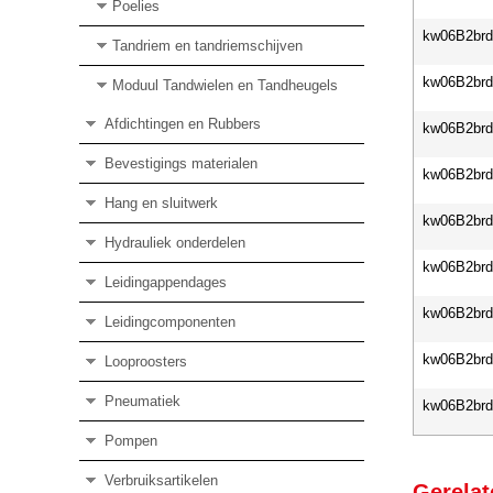
Poelies
kw06B2br
Tandriem en tandriemschijven
kw06B2br
Moduul Tandwielen en Tandheugels
Afdichtingen en Rubbers
kw06B2br
Bevestigings materialen
kw06B2br
Hang en sluitwerk
kw06B2br
Hydrauliek onderdelen
kw06B2br
Leidingappendages
kw06B2br
Leidingcomponenten
kw06B2br
Looproosters
Pneumatiek
kw06B2br
Pompen
Verbruiksartikelen
Gerelat