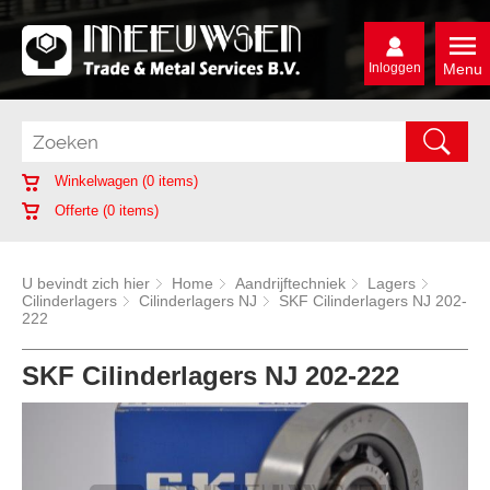
Inloggen
Menu
Winkelwagen (
0
items)
Offerte (
0
items)
U bevindt zich hier
Home
Aandrijftechniek
Lagers
Cilinderlagers
Cilinderlagers NJ
SKF Cilinderlagers NJ 202-
222
SKF Cilinderlagers NJ 202-222