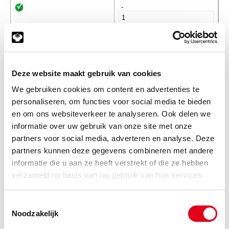
-
SKF125
SKF Cilinderlager NJ. 215 ECP
Info
Stuks
Deze website maakt gebruik van cookies
We gebruiken cookies om content en advertenties te
-
personaliseren, om functies voor social media te bieden
en om ons websiteverkeer te analyseren. Ook delen we
informatie over uw gebruik van onze site met onze
partners voor social media, adverteren en analyse. Deze
SKF138
SKF Cilinderlager NJ. 216 ECP
partners kunnen deze gegevens combineren met andere
Info
Stuks
informatie die u aan ze heeft verstrekt of die ze hebben
verzameld op basis van uw gebruik van hun services.
-
Toestemmingsselectie
Noodzakelijk
SKF148
SKF Cilinderlager NJ. 217 ECP