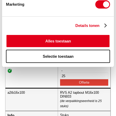
Marketing
-
Details tonen
a2tb16x090
RVS A2 tapbout M16x090
DIN933
Alles toestaan
(de verpakkingseenheid is 25
stuks)
Selectie toestaan
Info
Stuks
-
a2tb16x100
RVS A2 tapbout M16x100
DIN933
(de verpakkingseenheid is 25
stuks)
Info
Stuks