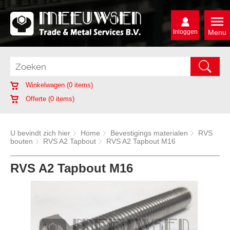
Inloggen
Menu
Winkelwagen (
0
items)
Offerte (
0
items)
U bevindt zich hier
Home
Bevestigings materialen
RVS
bouten
RVS A2 Tapbout
RVS A2 Tapbout M16
RVS A2 Tapbout M16