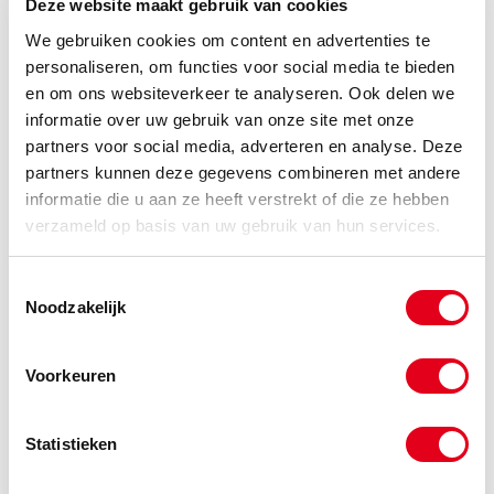
Deze website maakt gebruik van cookies
We gebruiken cookies om content en advertenties te
-
personaliseren, om functies voor social media te bieden
en om ons websiteverkeer te analyseren. Ook delen we
informatie over uw gebruik van onze site met onze
a2tb16x070
RVS A2 tapbout M16x070
partners voor social media, adverteren en analyse. Deze
DIN933
partners kunnen deze gegevens combineren met andere
(de verpakkingseenheid is 25
informatie die u aan ze heeft verstrekt of die ze hebben
stuks)
verzameld op basis van uw gebruik van hun services.
Info
Stuks
Toestemmingsselectie
-
Noodzakelijk
Voorkeuren
a2tb16x080
RVS A2 tapbout M16x080
DIN933
(de verpakkingseenheid is 25
Statistieken
stuks)
Info
Stuks