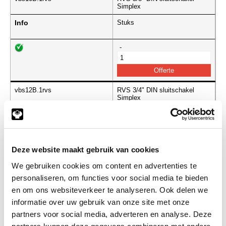
Simplex
Info
Stuks
-
vbs12B.1rvs
RVS 3/4" DIN sluitschakel
Simplex
Info
Stuks
-
Deze website maakt gebruik van cookies
We gebruiken cookies om content en advertenties te
personaliseren, om functies voor social media te bieden
vbs16B.1rvs
RVS 1" DIN sluitschakel
Simplex
en om ons websiteverkeer te analyseren. Ook delen we
informatie over uw gebruik van onze site met onze
Info
Stuks
partners voor social media, adverteren en analyse. Deze