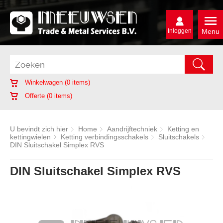
Inloggen
Menu
Winkelwagen (
0
items)
Offerte (
0
items)
U bevindt zich hier
Home
Aandrijftechniek
Ketting en
kettingwielen
Ketting verbindingsschakels
Sluitschakels
DIN Sluitschakel Simplex RVS
DIN Sluitschakel Simplex RVS