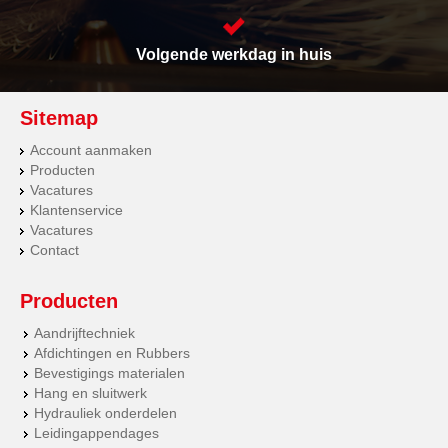
Volgende werkdag in huis
Sitemap
Account aanmaken
Producten
Vacatures
Klantenservice
Vacatures
Contact
Producten
Aandrijftechniek
Afdichtingen en Rubbers
Bevestigings materialen
Hang en sluitwerk
Hydrauliek onderdelen
Leidingappendages