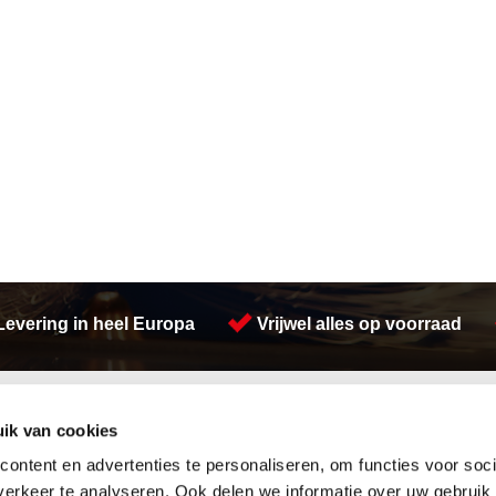
Levering in heel Europa
Vrijwel alles op voorraad
Activiteiten
ik van cookies
Afdichtingen en Rubbers
Hydrauliek
Hang en sluitwerk
Warmgewalste platen
ontent en advertenties te personaliseren, om functies voor soci
Leidingappendages
Constructie
erkeer te analyseren. Ook delen we informatie over uw gebruik