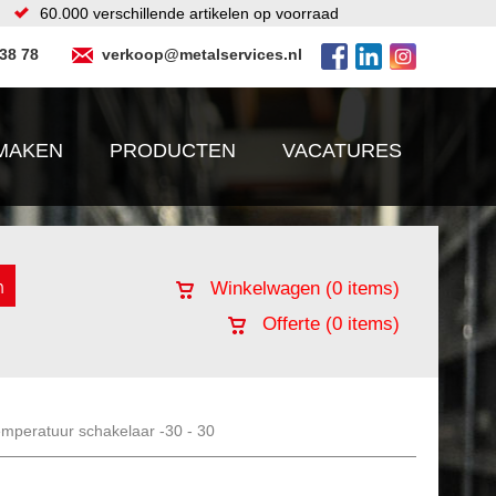
60.000 verschillende artikelen op voorraad
 38 78
verkoop@metalservices.nl
MAKEN
PRODUCTEN
VACATURES
Winkelwagen (
0
items)
Offerte (
0
items)
mperatuur schakelaar -30 - 30