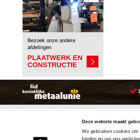
Bezoek onze andere
afdelingen
PLAATWERK EN
CONSTRUCTIE
Sitemap
Producten
Deze website maakt gebru
Account aanmaken
Aandrijftechniek
Producten
Bevestigings materialen
We gebruiken cookies om c
Vacatures
Hydrauliek onderdelen
bieden en om ons websitev