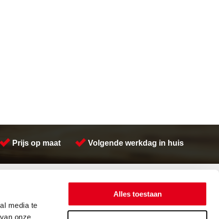
Prijs op maat
Volgende werkdag in huis
Contactinformatie
Meeuwsen Trade & Metal Services B.V.
Alles toestaan
Adres:
Kreeft 5 4401 NZ Yerseke
al media te
Telefoon:
(0113) 57 38 78
 van onze
Email:
verkoop@metalservices.nl