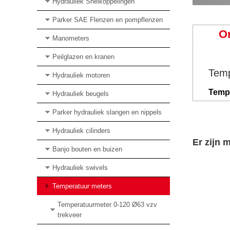
Hydrauliek Snelkoppelingen
Parker SAE Flenzen en pompflenzen
O
Manometers
Peilglazen en kranen
Temp
Hydrauliek motoren
Tempe
Hydrauliek beugels
Parker hydrauliek slangen en nippels
Hydrauliek cilinders
Er zijn 
Banjo bouten en buizen
Hydrauliek swivels
Temperatuur meters
Temperatuurmeter 0-120 Ø63 vzv
trekveer