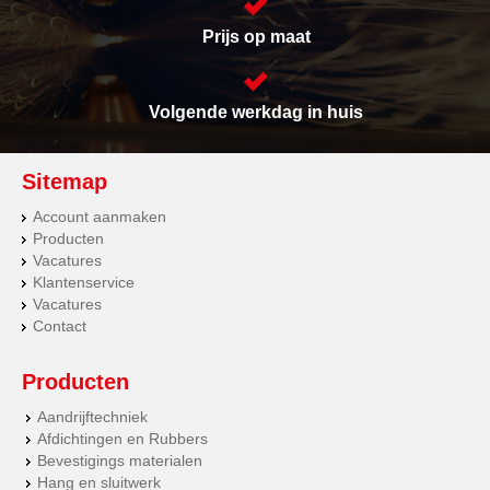
Prijs op maat
Volgende werkdag in huis
Sitemap
Account aanmaken
Producten
Vacatures
Klantenservice
Vacatures
Contact
Producten
Aandrijftechniek
Afdichtingen en Rubbers
Bevestigings materialen
Hang en sluitwerk