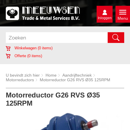
Inloggen
Menu
Winkelwagen (
0
items)
Offerte (
0
items)
U bevindt zich hier
Home
Aandrijftechniek
Motorreductors
Motorreductor G26 RVS Ø35 125RPM
Motorreductor G26 RVS Ø35
125RPM