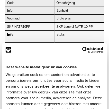
Code
Omschrijving
Info
Eenheid
Voorraad
Bruto prijs
SKF-NATR10PP
SKF Looprol NATR 10 PP
Info
Stuks
€ 8,85
Deze website maakt gebruik van cookies
SKF-NA2204X-2RSR-A
SKF Looprol NA 2204 X-2RSR-
A
We gebruiken cookies om content en advertenties te
Info
Stuks
personaliseren, om functies voor social media te bieden
en om ons websiteverkeer te analyseren. Ook delen we
€ 20,48
informatie over uw gebruik van onze site met onze
partners voor social media, adverteren en analyse. Deze
partners kunnen deze gegevens combineren met andere