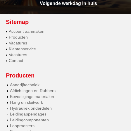
Volgende werkdag in huis
Sitemap
Account aanmaken
Producten
Vacatures
Klantenservice
Vacatures
Contact
Producten
Aandrijftechniek
Afdichtingen en Rubbers
Bevestigings materialen
Hang en sluitwerk
Hydrauliek onderdelen
Leidingappendages
Leidingcomponenten
Looproosters