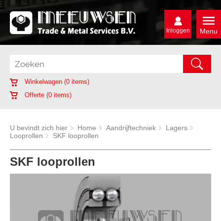
Inloggen
Menu
Winkelwagen (
0
items)
Offerte (
0
items)
U bevindt zich hier
Home
Aandrijftechniek
Lagers
Looprollen
SKF looprollen
SKF looprollen