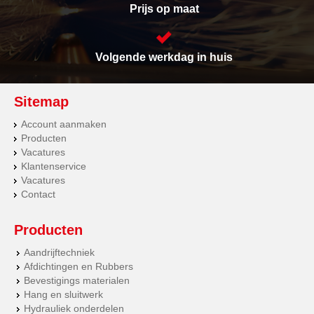
Prijs op maat
Volgende werkdag in huis
Sitemap
Account aanmaken
Producten
Vacatures
Klantenservice
Vacatures
Contact
Producten
Aandrijftechniek
Afdichtingen en Rubbers
Bevestigings materialen
Hang en sluitwerk
Hydrauliek onderdelen