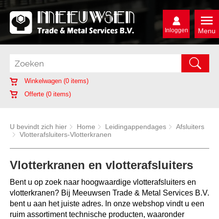
Inloggen
Menu
Winkelwagen (
0
items)
Offerte (
0
items)
U bevindt zich hier
Home
Leidingappendages
Afsluiters
Vlotterafsluiters-Vlotterkranen
Vlotterkranen en vlotterafsluiters
Bent u op zoek naar
hoogwaardige
vlotterafsluiters en
vlotterkranen? Bij Meeuwsen Trade & Metal Services B.V.
bent u aan het juiste adres.
In onze webshop vindt u een
ruim assortiment technische producten, waaronder