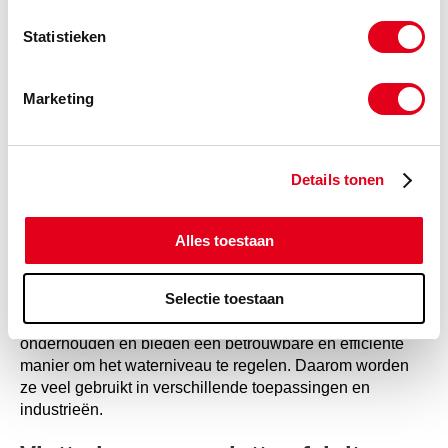
Irrigatiesystemen:
Vlotterkranen zijn ook belangrijk
Statistieken
voor het regelen van het waterniveau in
irrigatiesystemen, waar ze zorgen voor een constante
watertoevoer naar landbouwgronden.
Marketing
Huishoudelijke toepassingen:
Vlotterkranen worden
ook veel gebruikt in huishoudelijke toepassingen,
zoals het regelen van het waterniveau in wc-
Details tonen
reservoirs of wasmachine-afvoerpompen.
Industriële toepassingen:
Vlotterkranen zijn ook een
Alles toestaan
belangrijk onderdeel van industriële toepassingen,
waaronder het regelen van het waterniveau in
industriële tanks of buizen.
Selectie toestaan
Vlotterkranen zijn eenvoudig te installeren, makkelijk te
onderhouden en bieden een betrouwbare en efficiënte
manier om het waterniveau te regelen. Daarom worden
ze veel gebruikt in verschillende toepassingen en
industrieën.