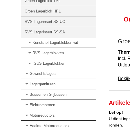
Groen Lagerblok TPL
Groen Lagerblok HPL
O
RVS Lagerinsert SS-UC
RVS Lagerinsert SS-SA
Groe
Kunststof Lagerblokken wit
Therm
RVS Lagerblokken
Incl.
IGUS Lagerblokken
Uitlo
Gewrichtslagers
Bekij
Lagergarnituren
Bussen en Glijbussen
Artikel
Elektromotoren
Let op!
Motorreductors
U dient ing
ronden.
Haakse Motorreductors