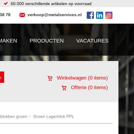
60.000 verschillende artikelen op voorraad
 38 78
verkoop@metalservices.nl
MAKEN
PRODUCTEN
VACATURES
Winkelwagen (
0
items)
Offerte (
0
items)
rblokken groen
Groen Lagerblok PPL