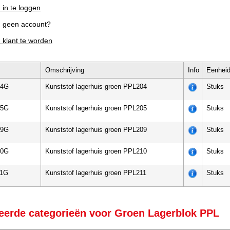
 in te loggen
g geen account?
m klant te worden
Omschrijving
Info
Eenhei
04G
Kunststof lagerhuis groen PPL204
Stuks
05G
Kunststof lagerhuis groen PPL205
Stuks
09G
Kunststof lagerhuis groen PPL209
Stuks
10G
Kunststof lagerhuis groen PPL210
Stuks
1G
Kunststof lagerhuis groen PPL211
Stuks
eerde categorieën voor Groen Lagerblok PPL