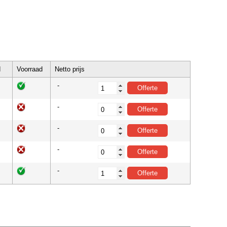
d
Voorraad
Netto prijs
-
-
-
-
-