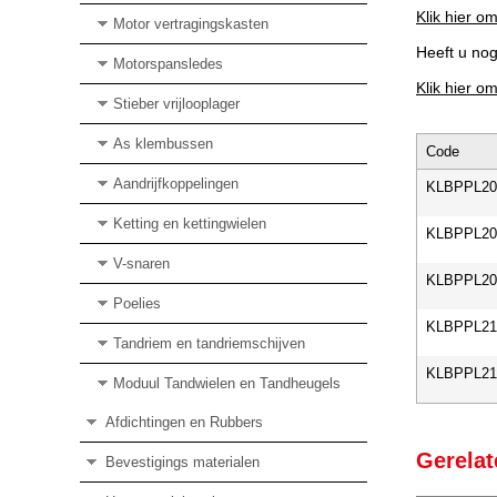
Klik hier om
Motor vertragingskasten
Heeft u no
Motorspansledes
Klik hier o
Stieber vrijlooplager
As klembussen
Code
Aandrijfkoppelingen
KLBPPL2
Ketting en kettingwielen
KLBPPL2
V-snaren
KLBPPL2
Poelies
KLBPPL2
Tandriem en tandriemschijven
KLBPPL21
Moduul Tandwielen en Tandheugels
Afdichtingen en Rubbers
Gerelat
Bevestigings materialen