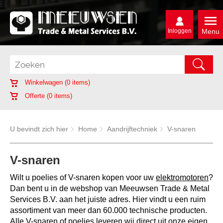
Inloggen
Menu
Winkelwagen (
0
items)
Offerte (
0
items)
U bevindt zich hier
Home
Aandrijftechniek
V-snaren
V-snaren
Wilt u poelies of V-snaren kopen voor uw
elektromotoren
?
Dan bent u in de webshop van Meeuwsen Trade & Metal
Services B.V. aan het juiste adres. Hier vindt u een ruim
assortiment van meer dan 60.000 technische producten.
Alle V-snaren of poelies leveren wij direct uit onze eigen