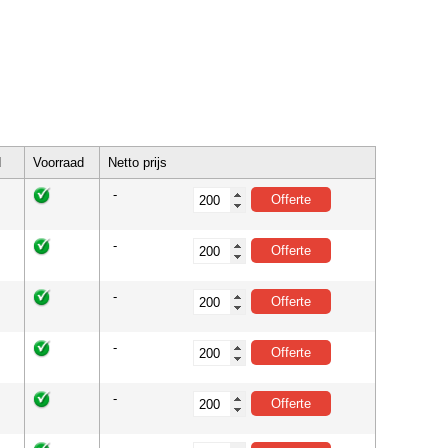
d
Voorraad
Netto prijs
-
-
-
-
-