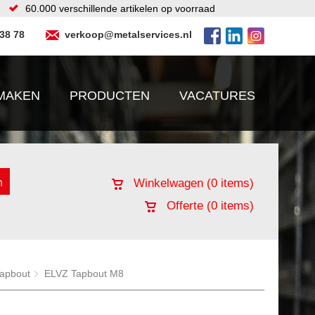
60.000 verschillende artikelen op voorraad
 38 78
verkoop@metalservices.nl
MAKEN
PRODUCTEN
VACATURES
Winkelwagen (
0
items)
Offerte (
0
items)
apbout
ELVZ Tapbout M8