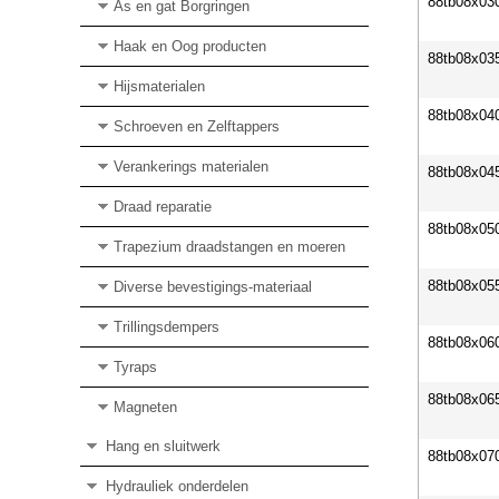
88tb08x03
As en gat Borgringen
Haak en Oog producten
88tb08x03
Hijsmaterialen
88tb08x04
Schroeven en Zelftappers
Verankerings materialen
88tb08x04
Draad reparatie
88tb08x05
Trapezium draadstangen en moeren
88tb08x05
Diverse bevestigings-materiaal
Trillingsdempers
88tb08x06
Tyraps
88tb08x06
Magneten
Hang en sluitwerk
88tb08x07
Hydrauliek onderdelen