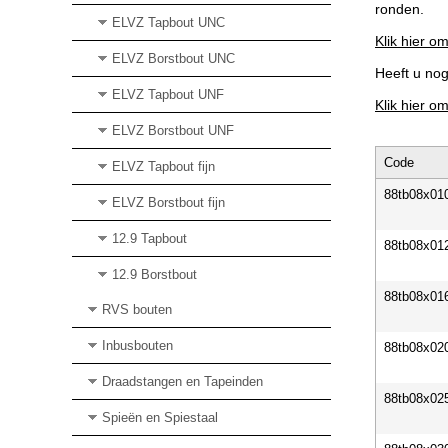
ronden.
ELVZ Tapbout UNC
Klik hier om
ELVZ Borstbout UNC
Heeft u no
ELVZ Tapbout UNF
Klik hier o
ELVZ Borstbout UNF
Code
ELVZ Tapbout fijn
88tb08x01
ELVZ Borstbout fijn
12.9 Tapbout
88tb08x01
12.9 Borstbout
88tb08x01
RVS bouten
Inbusbouten
88tb08x02
Draadstangen en Tapeinden
88tb08x02
Spieën en Spiestaal