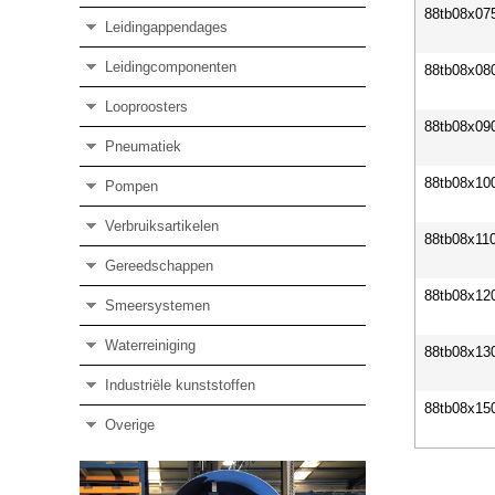
88tb08x07
Leidingappendages
Leidingcomponenten
88tb08x08
Looproosters
88tb08x09
Pneumatiek
88tb08x10
Pompen
Verbruiksartikelen
88tb08x11
Gereedschappen
88tb08x12
Smeersystemen
Waterreiniging
88tb08x13
Industriële kunststoffen
88tb08x15
Overige