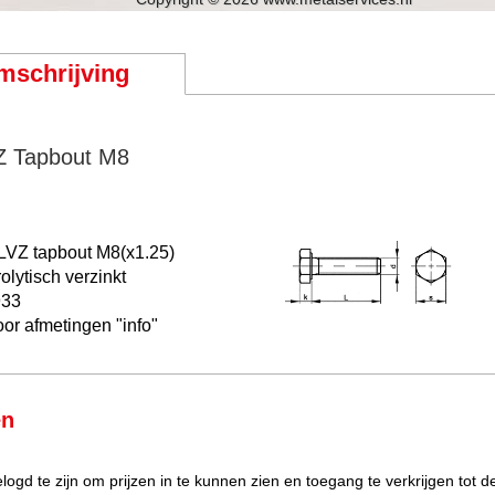
mschrijving
Z Tapbout M8
ELVZ
tapbout M8(x1.25)
rolytisch verzinkt
933
oor afmetingen "info"
en
elogd te zijn om prijzen in te kunnen zien en toegang te verkrijgen tot 