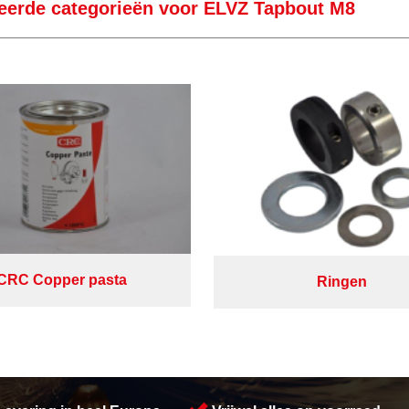
eerde categorieën voor ELVZ Tapbout M8
CRC Copper pasta
Ringen