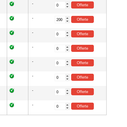
-
-
-
-
-
-
-
-