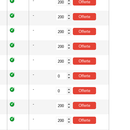
-
-
-
-
-
-
-
-
-