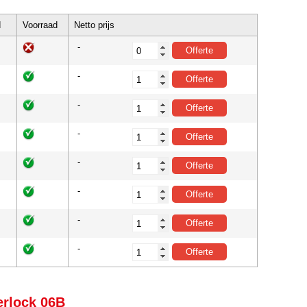
d
Voorraad
Netto prijs
-
-
-
-
-
-
-
-
erlock 06B