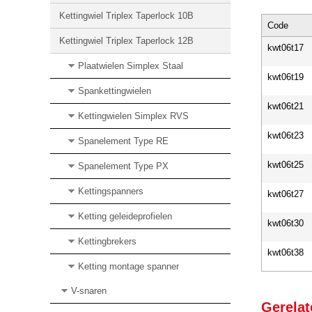
Kettingwiel Triplex Taperlock 10B
Code
Kettingwiel Triplex Taperlock 12B
kwt06t17
Plaatwielen Simplex Staal
kwt06t19
Spankettingwielen
kwt06t21
Kettingwielen Simplex RVS
kwt06t23
Spanelement Type RE
kwt06t25
Spanelement Type PX
Kettingspanners
kwt06t27
Ketting geleideprofielen
kwt06t30
Kettingbrekers
kwt06t38
Ketting montage spanner
V-snaren
Gerelat