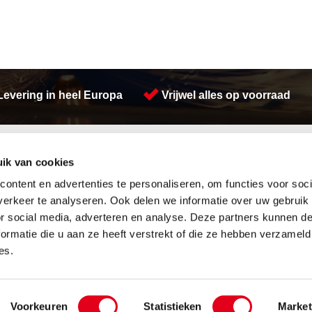
Levering in heel Europa
Vrijwel alles op voorraad
Activiteiten
ik van cookies
Afdichtingen en Rubbers
Hydrauliek
Hang en sluitwerk
Watersnijden
ontent en advertenties te personaliseren, om functies voor soci
Leidingappendages
Plasmasnijden
erkeer te analyseren. Ook delen we informatie over uw gebruik
Looproosters
Lasersnijden
or social media, adverteren en analyse. Deze partners kunnen 
Pompen
Warmgewalste platen
ormatie die u aan ze heeft verstrekt of die ze hebben verzameld
Gereedschappen
Zetwerk
Waterreiniging
Verspaning
es.
Overige
Koudgewalste platen
etal Services B.V.
Over ons
Privacyverklaring
Algemene vo
Voorkeuren
Statistieken
Market
Website:
Van Suilichem Communicatie BV