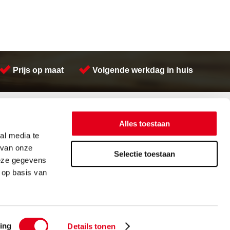
Prijs op maat
Volgende werkdag in huis
Contactinformatie
Meeuwsen Trade & Metal Services B.V.
Alles toestaan
Adres:
Kreeft 5 4401 NZ Yerseke
al media te
Telefoon:
(0113) 57 38 78
 van onze
Email:
verkoop@metalservices.nl
Selectie toestaan
deze gegevens
 op basis van
orwaarden
Cookieverklaring
ing
Details tonen