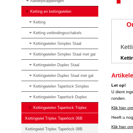
Aandrijfkoppelingen
Ketting en kettingwielen
Ketting
O
Ketting verbindingsschakels
Kettingwielen Simplex Staal
Kett
Kettingwielen Simplex Staal met gat
Ketti
Kettingwielen Duplex Staal
Artikel
Kettingwielen Duplex Staal met gat
Let op!
Kettingwielen Taperlock Simplex
U dient ing
Kettingwielen Taperlock Duplex
ronden.
Kettingwielen Taperlock Triplex
Klik hier om
Heeft u no
Kettingwiel Triplex Taperlock 06B
Klik hier o
Kettingwiel Triplex Taperlock 08B