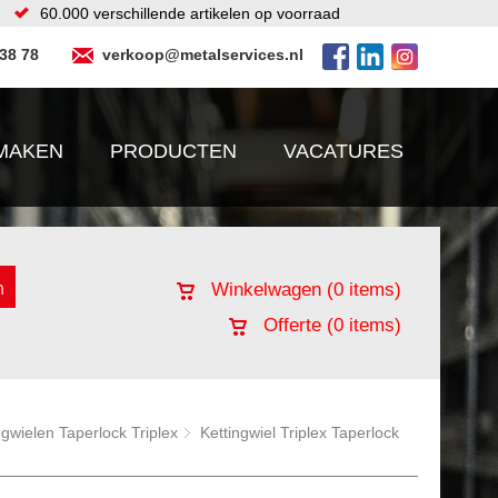
60.000 verschillende artikelen op voorraad
 38 78
verkoop@metalservices.nl
MAKEN
PRODUCTEN
VACATURES
Winkelwagen (
0
items)
Offerte (
0
items)
ngwielen Taperlock Triplex
Kettingwiel Triplex Taperlock