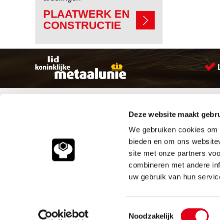
PLAATWERK EN
CONSTRUCTIE
Sitemap
Producten
Deze website maakt gebru
Account aanmaken
Aandrijftechniek
Producten
Bevestigings materialen
We gebruiken cookies om c
Vacatures
Hydrauliek onderdelen
bieden en om ons websitev
Klantenservice
Leidingcomponenten
site met onze partners vo
Vacatures
Pneumatiek
combineren met andere inf
Contact
Verbruiksartikelen
Smeersystemen
uw gebruik van hun servic
Industriële kunststoffen
© 2026
Meeuwsen Trade & M
Toestemmingsselectie
Noodzakelijk