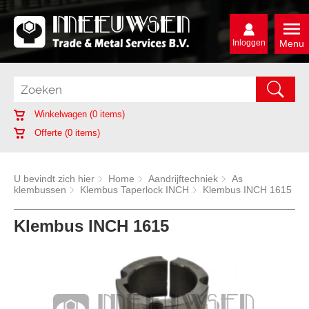
Inloggen
Menu
Winkelwagen (
0
items)
Offerte (
0
items)
U bevindt zich hier
Home
Aandrijftechniek
As
klembussen
Klembus Taperlock INCH
Klembus INCH 1615
Klembus INCH 1615