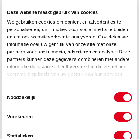
1615-inch-025.40
Taper-Bush INCH 1615-1"
Deze website maakt gebruik van cookies
Info
Stuks
We gebruiken cookies om content en advertenties te
personaliseren, om functies voor social media te bieden
en om ons websiteverkeer te analyseren. Ook delen we
-
informatie over uw gebruik van onze site met onze
partners voor social media, adverteren en analyse. Deze
partners kunnen deze gegevens combineren met andere
informatie die u aan ze heeft verstrekt of die ze hebben
verzameld op basis van uw gebruik van hun services.
Gerelateerde categorieën voor Klembus
INCH 1615
Toestemmingsselectie
Noodzakelijk
Voorkeuren
Statistieken