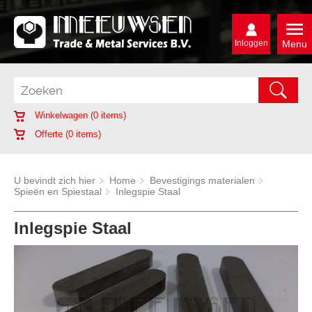
Inloggen
Menu
Winkelwagen (
0
items)
Offerte (
0
items)
U bevindt zich hier
Home
Bevestigings materialen
Spieën en Spiestaal
Inlegspie Staal
Inlegspie Staal