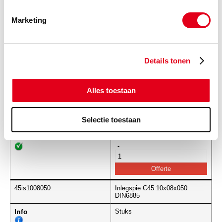
45is08070100
Inlegspie C45 08x07x100
DIN6885
Marketing
Info
Stuks
-
Details tonen
Alles toestaan
45is1008036
Inlegspie C45 10x08x036
DIN6885
Selectie toestaan
Info
Stuks
-
45is1008050
Inlegspie C45 10x08x050
DIN6885
Info
Stuks