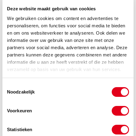
Deze website maakt gebruik van cookies
We gebruiken cookies om content en advertenties te
personaliseren, om functies voor social media te bieden
45is0807028
Inlegspie C45 08x07x028
DIN6885
en om ons websiteverkeer te analyseren. Ook delen we
Info
Stuks
informatie over uw gebruik van onze site met onze
partners voor social media, adverteren en analyse. Deze
partners kunnen deze gegevens combineren met andere
-
informatie die u aan ze heeft verstrekt of die ze hebben
verzameld op basis van uw gebruik van hun services.
45is0807050
Inlegspie C45 08x07x050
Toestemmingsselectie
DIN6885
Noodzakelijk
Info
Stuks
Voorkeuren
-
Statistieken